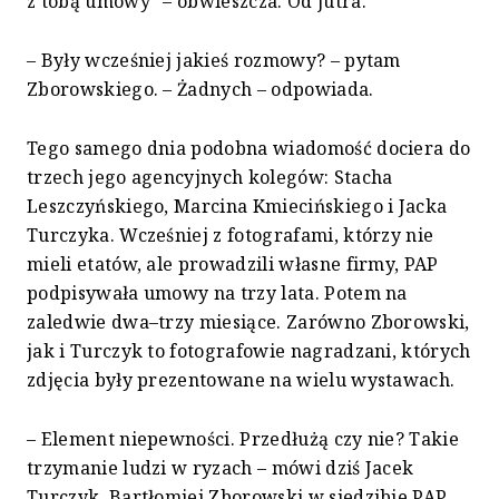
z tobą umowy” – obwieszcza. Od jutra.
– Były wcześniej jakieś rozmowy? – pytam
Zborowskiego. – Żadnych – odpowiada.
Tego samego dnia podobna wiadomość dociera do
trzech jego agencyjnych kolegów: Stacha
Leszczyńskiego, Marcina Kmiecińskiego i Jacka
Turczyka. Wcześniej z fotografami, którzy nie
mieli etatów, ale prowadzili własne firmy, PAP
podpisywała umowy na trzy lata. Potem na
zaledwie dwa–trzy miesiące. Zarówno Zborowski,
jak i Turczyk to fotografowie nagradzani, których
zdjęcia były prezentowane na wielu wystawach.
– Element niepewności. Przedłużą czy nie? Takie
trzymanie ludzi w ryzach – mówi dziś Jacek
Turczyk. Bartłomiej Zborowski w siedzibie PAP