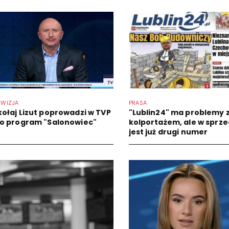
EWIZJA
PRASA
kołaj Lizut poprowadzi w TVP
"Lublin24" ma problemy 
fo program "Salonowiec"
kolportażem, ale w sprz
jest już drugi numer