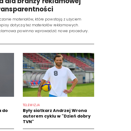
a dla branży reklamowej
ransparentności
czanie materiałów, które powstają z użyciem
rzepisy dotyczą też materiałów reklamowych.
 reklamowa powinna wprowadzić nowe procedury.
TELEWIZJA
a do
Były siatkarz Andrzej Wrona
autorem cyklu w "Dzień dobry
TVN"