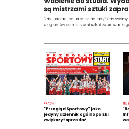
Wabienie do studia. Wy
są mistrzami sztuki zapra
Dziś, jutro ani pojutrze nie da rady? Odezwiem
programów są mistrzami sztuki zapraszania go
PRASA
TEL
"Przegląd Sportowy" jako
"R
jedyny dziennik ogólnopolski
In
zwiększył sprzedaż
we