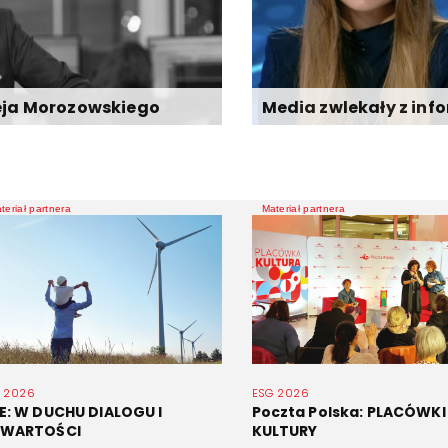
eja Morozowskiego
Media zwlekały z info
teriał partnera
Materiał partnera
 2026
ESG 2026
E: W DUCHU DIALOGU I
Poczta Polska: PLACÓWKI
WARTOŚCI
KULTURY