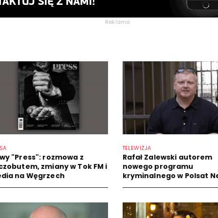
Reklama
SA
TELEWIZJA
wy "Press": rozmowa z
Rafał Zalewski autorem
czobutem, zmiany w Tok FM i
nowego programu
dia na Węgrzech
kryminalnego w Polsat N