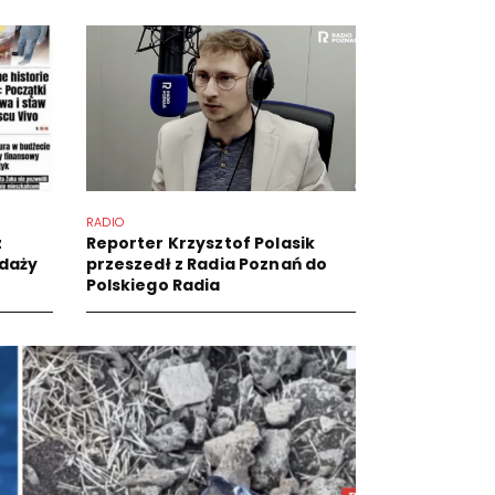
RADIO
z
Reporter Krzysztof Polasik
edaży
przeszedł z Radia Poznań do
Polskiego Radia