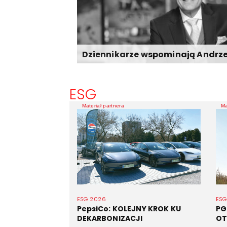
Dziennikarze wspominają Andrz
ESG
Materiał partnera
Ma
ESG 2026
ESG
PepsiCo: KOLEJNY KROK KU
PG
DEKARBONIZACJI
OT