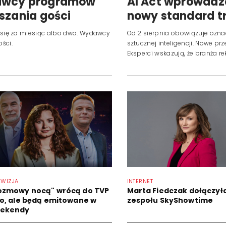
dawcy programów
AI Act wprowadz
szania gości
nowy standard t
y się za miesiąc albo dwa. Wydawcy
Od 2 sierpnia obowiązuje ozna
ści.
sztucznej inteligencji. Nowe p
Eksperci wskazują, że branża
EWIZJA
INTERNET
ozmowy nocą" wrócą do TVP
Marta Fiedczak dołączył
fo, ale będą emitowane w
zespołu SkyShowtime
ekendy