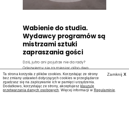
Wabienie do studia.
Wydawcy programów są
mistrzami sztuki
zapraszania gości
Dziś, jutro ani pojutrze nie da rady?
Odezwiemy się za miesiąc albo dwa.
Wydawcy programów są mistrzami sztuki
Ta strona korzysta z plików cookies. Korzystając ze strony
Zamknij
X
bez zmiany ustawień dotyczących cookies w przeglądarce
zapraszania gości.
zgadzasz się na zapisywanie ich w pamięci urządzenia.
Dodatkowo, korzystając ze strony, akceptujesz
klauzulę
przetwarzania danych osobowych
. Więcej informacji w
Regulaminie
.