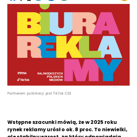
Partnerem publikacji jest TikTok CEE
Wstępne szacunki mówią, że w 2025 roku
rynek reklamy urósł o ok. 8 proc. To niewielki,
ale stabilny wzrost, za który odpowiadają