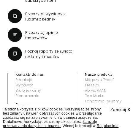
subskrybentem
Przeczytaj wywiady z
ludźmi z branży
Przeczytaj opinie
fachowców
Poznaj raporty ze świata
reklamy i mediów
Kontakty do nas
Nasze produkty:
Redakcja
Magazyn "Press"
Wydawca
Press.pl
Biuro reklamy
AD wo/MAN
Prenumerata
Top Marka
Panorama Reklamy
Prawne:
Grand Video Awards
Ta strona korzysta z plików cookies. Korzystając ze strony
Zamknij
X
Regulamin
bez zmiany ustawień dotyczących cookies w przeglądarce
Klauzula informacyjna
zgadzasz się na zapisywanie ich w pamięci urządzenia.
© 2022 — All rights reserved
Dodatkowo, korzystając ze strony, akceptujesz
klauzulę
przetwarzania danych osobowych
. Więcej informacji w
Regulaminie
.