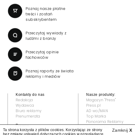
Poznaj nasze płatne
treści i zostań
subskrybentem
Przeczytaj wywiady z
ludźmi z branży
Przeczytaj opinie
fachowców
Poznaj raporty ze świata
reklamy i mediów
Kontakty do nas
Nasze produkty:
Redakcja
Magazyn "Press"
Wydawca
Press.pl
Biuro reklamy
AD wo/MAN
Prenumerata
Top Marka
Panorama Reklamy
Prawne:
Grand Video Awards
Ta strona korzysta z plików cookies. Korzystając ze strony
Zamknij
X
Regulamin
bez zmiany ustawień dotyczących cookies w przeglądarce