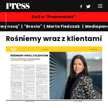
Dziś w "Presserwisie":
wy nocą"
|
"Bracia"
|
Marta Fiedczak
|
Mediapane
Rośniemy wraz z klientami