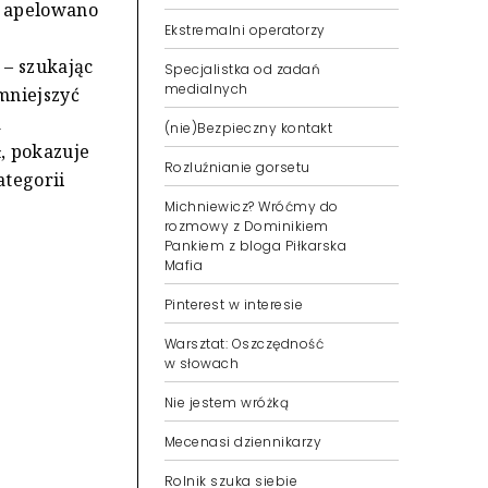
h apelowano
Ekstremalni operatorzy
 – szukając
Specjalistka od zadań
medialnych
mniejszyć
a
(nie)Bezpieczny kontakt
, pokazuje
Rozluźnianie gorsetu
tegorii
Michniewicz? Wróćmy do
rozmowy z Dominikiem
Pankiem z bloga Piłkarska
Mafia
Pinterest w interesie
Warsztat: Oszczędność
w słowach
Nie jestem wróżką
Mecenasi dziennikarzy
Rolnik szuka siebie