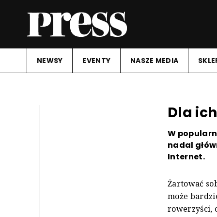
NEWSY
EVENTY
NASZE MEDIA
SKLE
Dla ic
W popularn
nadal główn
Internet.
Żartować sob
może bardzie
rowerzyści, 