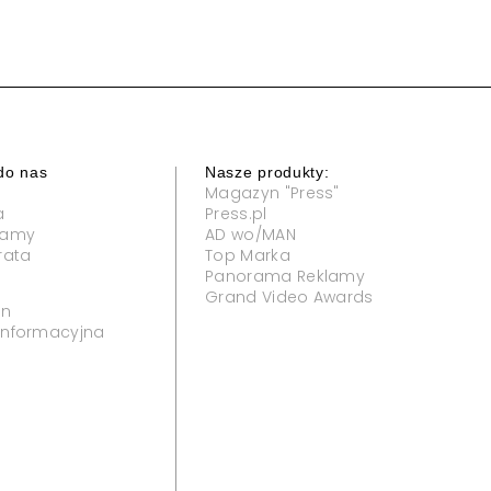
do nas
Nasze produkty:
Magazyn "Press"
a
Press.pl
klamy
AD wo/MAN
rata
Top Marka
Panorama Reklamy
Grand Video Awards
in
 informacyjna