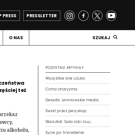
P PRESS
PRESSLETTER
O NAS
SZUKAJ
POZOSTAŁE ARTYKUŁY
Wszystkie role Lizuta
eczeństwa
Cicha charyzma
ęściej też
Debata: Leninowskie media
Świat przez peryskop
 przekaz
rowcy,
Warsztat: Sala robi Uuu...
iu alkoholu,
Życie po Snowdenie