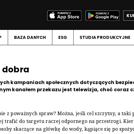
KU
P
BAZA DANYCH
ESG
STUDIA PRODUKCYJNE
h dobra
ych kampaniach społecznych dotyczących bezpi
ym kanałem przekazu jest telewizja, choć coraz cz
ie z poważnych spraw? Można, jeśli cel szczytny, a taki
j trafić do targetu raczej odpornego na przestrogi. Kie
osoby skaczące na główkę do wody, kąpiące się po spożyc