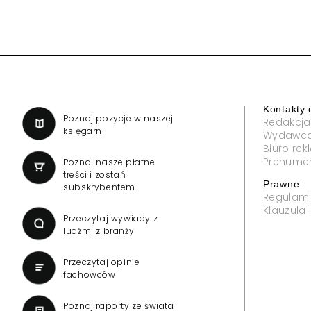
Kontakty 
a
Poznaj pozycje w naszej
Redakcja
księgarni
Wydawc
Biuro re
Prenume
Poznaj nasze płatne
treści i zostań
Prawne:
subskrybentem
Regulam
Klauzula
Przeczytaj wywiady z
ludźmi z branży
Przeczytaj opinie
fachowców
Poznaj raporty ze świata