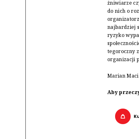
żniwiarze cz
do nich o ro
organizatorz
najbardziej 
ryzyko wypad
społeczności
tegoroczny 
organizacji 
Marian Maci
Aby przeczy
K