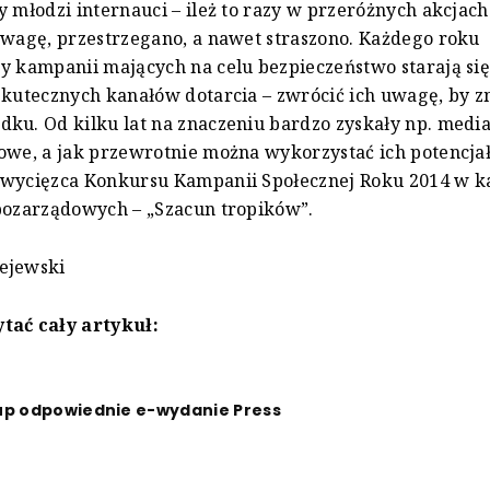
y młodzi internauci – ileż to razy w przeróżnych akcjac
zwagę, przestrzegano, a nawet straszono. Każdego roku
y kampanii mających na celu bezpieczeństwo starają się
skutecznych kanałów dotarcia – zwrócić ich uwagę, by z
ku. Od kilku lat na znaczeniu bardzo zyskały np. medi
owe, a jak przewrotnie można wykorzystać ich potencjał
zwycięzca Konkursu Kampanii Społecznej Roku 2014 w ka
pozarządowych – „Szacun tropików”.
ejewski
tać cały artykuł:
up odpowiednie e-wydanie Press