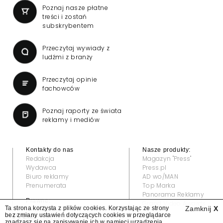
Poznaj nasze płatne
treści i zostań
subskrybentem
Przeczytaj wywiady z
ludźmi z branży
Przeczytaj opinie
fachowców
Poznaj raporty ze świata
reklamy i mediów
Kontakty do nas
Nasze produkty:
Redakcja
Magazyn "Press"
Wydawca
Press.pl
Biuro reklamy
AD wo/MAN
Prenumerata
Top Marka
Panorama Reklamy
Prawne:
Grand Video Awards
Ta strona korzysta z plików cookies. Korzystając ze strony
Zamknij
X
Regulamin
bez zmiany ustawień dotyczących cookies w przeglądarce
Klauzula informacyjna
zgadzasz się na zapisywanie ich w pamięci urządzenia.