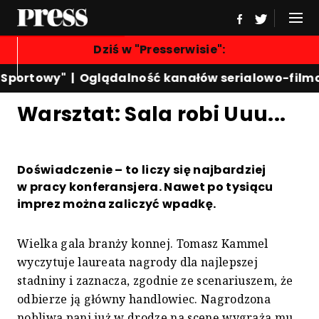
Dziś w "Presserwisie":
 Sportowy"
|
Oglądalność kanałów serialowo-film
Warsztat: Sala robi Uuu...
Doświadczenie – to liczy się najbardziej
w pracy konferansjera. Nawet po tysiącu
imprez można zaliczyć wpadkę.
Wielka gala branży konnej. Tomasz Kammel
wyczytuje laureata nagrody dla najlepszej
stadniny i zaznacza, zgodnie ze scenariuszem, że
odbierze ją główny handlowiec. Nagrodzona
nobliwa pani już w drodze na scenę wygraża mu