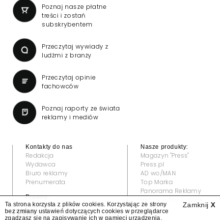
Poznaj nasze płatne
treści i zostań
subskrybentem
Przeczytaj wywiady z
ludźmi z branży
Przeczytaj opinie
fachowców
Poznaj raporty ze świata
reklamy i mediów
Kontakty do nas
Nasze produkty:
Redakcja
Magazyn "Press"
Wydawca
Press.pl
Biuro reklamy
AD wo/MAN
Prenumerata
Top Marka
Panorama Reklamy
Prawne:
Grand Video Awards
Ta strona korzysta z plików cookies. Korzystając ze strony
Zamknij
X
Regulamin
bez zmiany ustawień dotyczących cookies w przeglądarce
Klauzula informacyjna
zgadzasz się na zapisywanie ich w pamięci urządzenia.