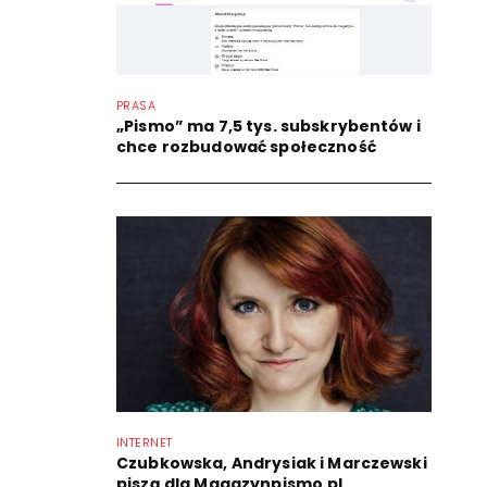
PRASA
„Pismo” ma 7,5 tys. subskrybentów i
chce rozbudować społeczność
INTERNET
Czubkowska, Andrysiak i Marczewski
piszą dla Magazynpismo.pl