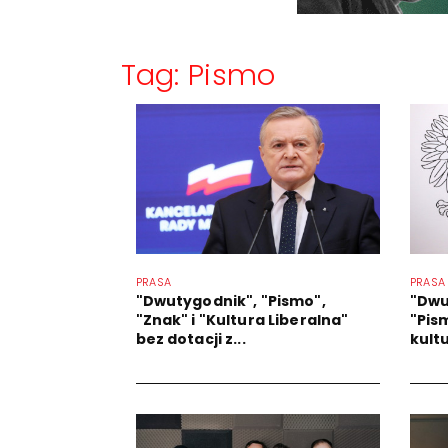
Tag: Pismo
PRASA
PRASA
"Dwutygodnik", "Pismo",
"Dwu
"Znak" i "Kultura Liberalna"
"Pis
bez dotacji z...
kult