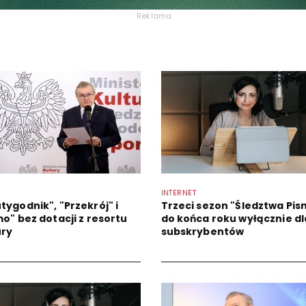
Reklama
INTERNET
tygodnik", "Przekrój" i
Trzeci sezon "Śledztwa Pi
mo" bez dotacji z resortu
do końca roku wyłącznie dl
ury
subskrybentów