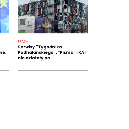
PRASA
Serwisy "Tygodnika
ne.
Podhalańskiego", "Pisma" i KAI
nie działały po...