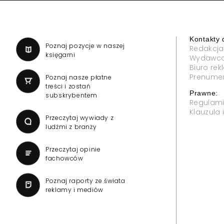
Kontakty 
a
Poznaj pozycje w naszej
Redakcja
księgarni
Wydawc
Biuro re
Prenume
Poznaj nasze płatne
treści i zostań
Prawne:
subskrybentem
Regulam
Klauzula
Przeczytaj wywiady z
ludźmi z branży
Przeczytaj opinie
fachowców
Poznaj raporty ze świata
reklamy i mediów