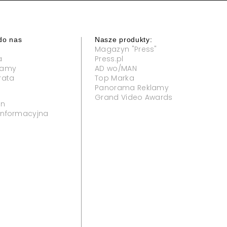
do nas
Nasze produkty:
Magazyn "Press"
a
Press.pl
klamy
AD wo/MAN
rata
Top Marka
Panorama Reklamy
Grand Video Awards
in
 informacyjna