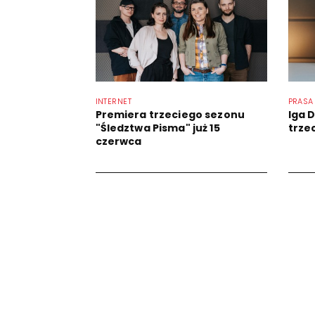
INTERNET
PRASA
Premiera trzeciego sezonu
Iga 
"Śledztwa Pisma" już 15
trze
czerwca