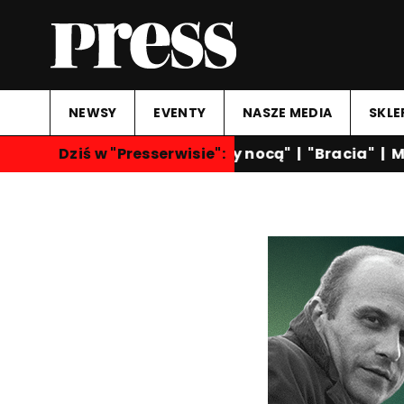
NEWSY
EVENTY
NASZE MEDIA
SKLE
Dziś w "Presserwisie":
"Rozmowy nocą"
|
"Bracia"
|
Ma