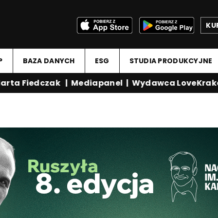
KU
P
BAZA DANYCH
ESG
STUDIA PRODUKCYJNE
rta Fiedczak
|
Mediapanel
|
Wydawca LoveKrako