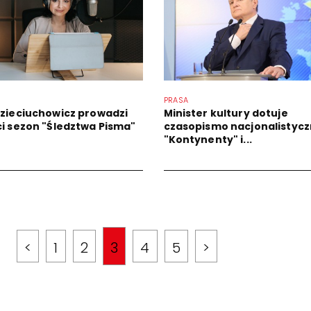
PRASA
Dzieciuchowicz prowadzi
Minister kultury dotuje
ci sezon "Śledztwa Pisma"
czasopismo nacjonalistycz
"Kontynenty" i...
<
1
2
3
4
5
>