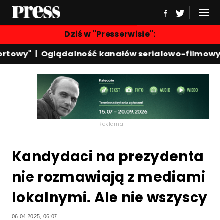
Dziś w "Presserwisie":
towy"
|
Oglądalność kanałów serialowo-filmowych
Reklama
Kandydaci na prezydenta
nie rozmawiają z mediami
lokalnymi. Ale nie wszyscy
06.04.2025, 06:07