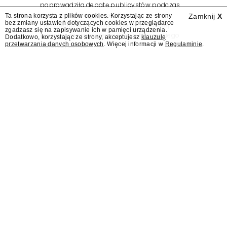
poprowadziła debatę publicystów podczas
zorganizowanego przez Kancelarię
Ta strona korzysta z plików cookies. Korzystając ze strony
Zamknij
X
bez zmiany ustawień dotyczących cookies w przeglądarce
Prezydenta wydarzenia z okazji pierwszej
zgadzasz się na zapisywanie ich w pamięci urządzenia.
rocznicy zaprzysiężenia Karola Nawrockiego
Dodatkowo, korzystając ze strony, akceptujesz
klauzulę
przetwarzania danych osobowych
. Więcej informacji w
Regulaminie
.
na prezydenta.