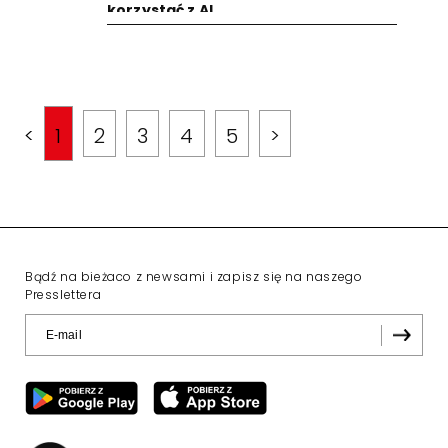
korzystać z AI
<
1
2
3
4
5
>
Bądź na bieżaco z newsami i zapisz się na naszego
Presslettera