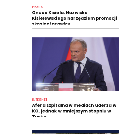
PRASA
Onuce Kisiela. Nazwisko
Kisielewskiego narzędziem promocji
skrajnej prawicy
INTERNET
Afera szpitalna w mediach uderza w
KO, jednak w mniejszym stopniu w
Tuska