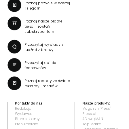
Poznaj pozycje w naszej
księgarni
Poznaj nasze płatne
treści i zostań
subskrybentem
Przeczytaj wywiady z
ludźmi z branży
Przeczytaj opinie
fachowców
Poznaj raporty ze świata
reklamy i mediów
Kontakty do nas
Nasze produkty:
Redakcja
Magazyn "Press"
Wydawca
Press.pl
Biuro reklamy
AD wo/MAN
Prenumerata
Top Marka