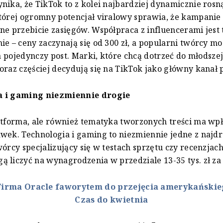
nika, że TikTok to z kolei najbardziej dynamicznie rosn
tórej ogromny potencjał viralowy sprawia, że kampanie
ne przebicie zasięgów. Współpraca z influencerami jest 
ie – ceny zaczynają się od 300 zł, a popularni twórcy m
 za pojedynczy post. Marki, które chcą dotrzeć do młodsze
oraz częściej decydują się na TikTok jako główny kanał 
a i gaming niezmiennie drogie
atforma, ale również tematyka tworzonych treści ma wp
wek. Technologia i gaming to niezmiennie jedne z najd
wórcy specjalizujący się w testach sprzętu czy recenzjach
 liczyć na wynagrodzenia w przedziale 13-35 tys. zł za 
Firma Oracle faworytem do przejęcia amerykańskie
Czas do kwietnia