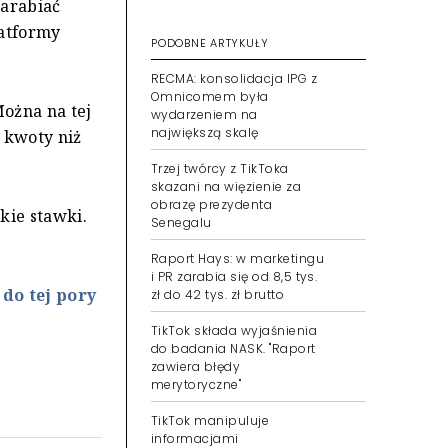
zarabiać
latformy
PODOBNE ARTYKUŁY
RECMA: konsolidacja IPG z
Omnicomem była
ożna na tej
wydarzeniem na
największą skalę
 kwoty niż
Trzej twórcy z TikToka
skazani na więzienie za
obrazę prezydenta
kie stawki.
Senegalu
Raport Hays: w marketingu
i PR zarabia się od 8,5 tys.
do tej pory
zł do 42 tys. zł brutto
TikTok składa wyjaśnienia
do badania NASK. "Raport
zawiera błędy
merytoryczne"
TikTok manipuluje
informacjami