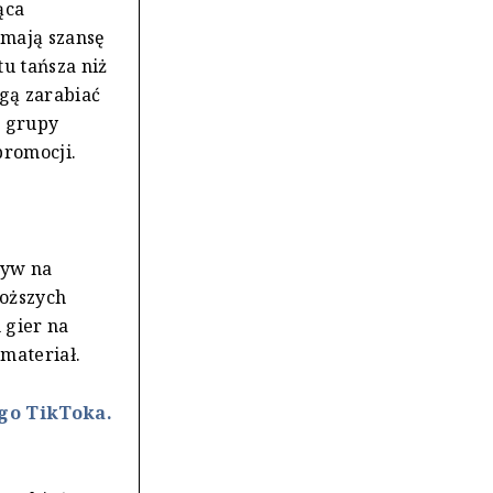
ąca
 mają szansę
tu tańsza niż
ogą zarabiać
j grupy
promocji.
ływ na
roższych
 gier na
materiał.
go TikToka.