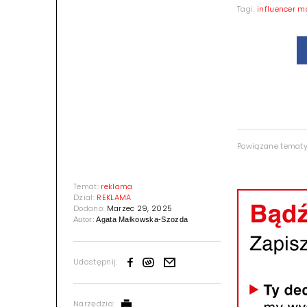
Tagi:
influencer m
Powiązane temat
Temat:
reklama
Dział:
REKLAMA
Dodano:
Marzec 29, 2025
Autor:
Agata Małkowska-Szozda
Udostępnij:
Narzędzia: