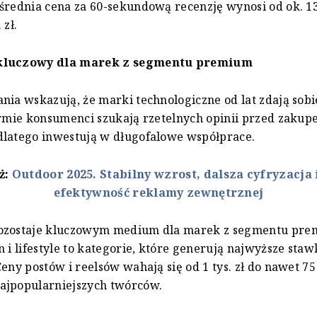
średnia cena za 60-sekundową recenzję wynosi od ok. 13
 zł.
kluczowy dla marek z segmentu premium
nia wskazują, że marki technologiczne od lat zdają sobi
ormie konsumenci szukają rzetelnych opinii przed zaku
dlatego inwestują w długofalowe współprace.
ż:
Outdoor 2025. Stabilny wzrost, dalsza cyfryzacja 
efektywność reklamy zewnętrznej
ozostaje kluczowym medium dla marek z segmentu pre
 i lifestyle to kategorie, które generują najwyższe stawk
eny postów i reelsów wahają się od 1 tys. zł do nawet 75 
ajpopularniejszych twórców.