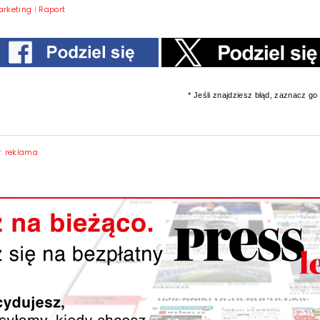
arketing
|
Raport
* Jeśli znajdziesz błąd, zaznacz go i
y:
reklama