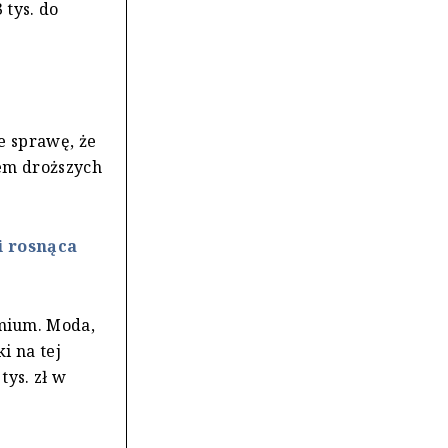
 tys. do
e sprawę, że
pem droższych
i rosnąca
mium. Moda,
i na tej
tys. zł w