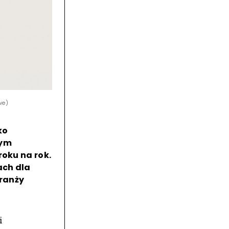
we)
ko
wym
roku na rok.
ach dla
branży
i