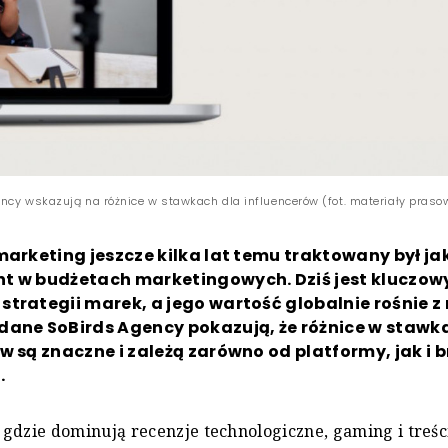
ncy wskazują na różnice w stawkach dla influencerów (fot. materiały praso
marketing jeszcze kilka lat temu traktowany był ja
t w budżetach marketingowych. Dziś jest kluczo
trategii marek, a jego wartość globalnie rośnie z 
dane SoBirds Agency pokazują, że różnice w stawk
w są znaczne i zależą zarówno od platformy, jak i 
.
gdzie dominują recenzje technologiczne, gaming i treśc