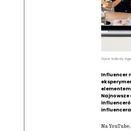
Dane SoBirds Age
Influencer 
eksperymen
elementem s
Najnowsze 
influenceró
influencera
Na YouTube, 