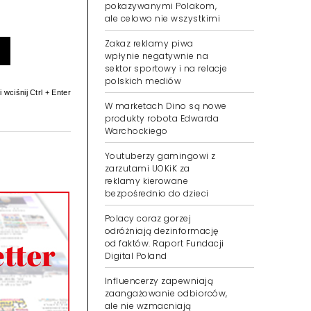
pokazywanymi Polakom,
ale celowo nie wszystkimi
Zakaz reklamy piwa
wpłynie negatywnie na
sektor sportowy i na relacje
polskich mediów
 wciśnij Ctrl + Enter
W marketach Dino są nowe
produkty robota Edwarda
Warchockiego
Youtuberzy gamingowi z
zarzutami UOKiK za
reklamy kierowane
bezpośrednio do dzieci
Polacy coraz gorzej
odróżniają dezinformację
od faktów. Raport Fundacji
Digital Poland
Influencerzy zapewniają
zaangażowanie odbiorców,
ale nie wzmacniają