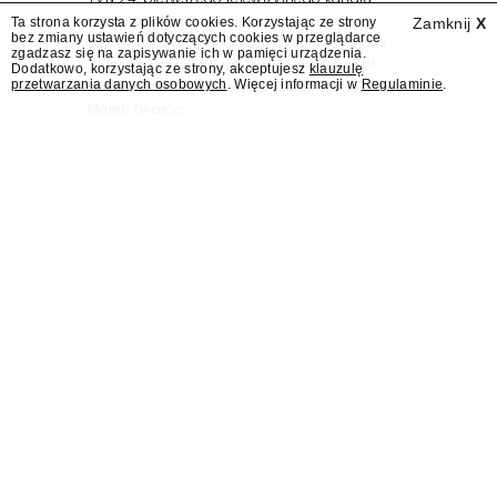
informacyjnego w Polsce. Na ten dzień
Ta strona korzysta z plików cookies. Korzystając ze strony
Zamknij
X
bez zmiany ustawień dotyczących cookies w przeglądarce
zaplanowano finał urodzinowej trasy stacji
zgadzasz się na zapisywanie ich w pamięci urządzenia.
"Jesteśmy stąd". 25 lat TVN 24 dla Press.pl
Dodatkowo, korzystając ze strony, akceptujesz
klauzulę
przetwarzania danych osobowych
. Więcej informacji w
Regulaminie
.
podsumowują Jarosław Kuźniar, Tomasz Lis i
Marek Twaróg.