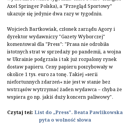
Axel Springer Polska), a "Przegląd Sportowy"
ukazuje się jedynie dwa razy w tygodniu.
Wojciech Bartkowiak, członek zarządu Agory i
dyrektor wydawniczy "Gazety Wyborczej"
komentował dla "Press": "Prasa nie odrobiła
istotnych strat w sprzedaży po pandemii, a wojna
w Ukrainie podgrzała i tak już rozpalony rynek
dostaw papieru. Ceny papieru poszybowały w
okolice 1 tys. euro za tonę. Takiej »serii
niefortunnych zdarzeń« nie jest w stanie bez
wstrząsów wytrzymać żaden wydawca – chyba że
wspiera go np. jakiś duży koncern paliwowy".
Czytaj też:
List do „Press”. Beata Pawlikowska
pyta o wolność słowa