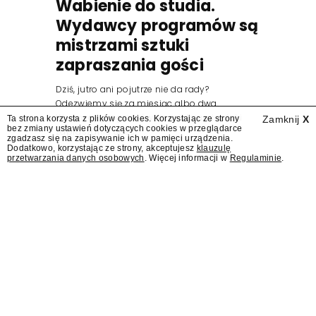
Wabienie do studia.
Wydawcy programów są
mistrzami sztuki
zapraszania gości
Dziś, jutro ani pojutrze nie da rady?
Odezwiemy się za miesiąc albo dwa.
Wydawcy programów są mistrzami sztuki
Ta strona korzysta z plików cookies. Korzystając ze strony
Zamknij
X
bez zmiany ustawień dotyczących cookies w przeglądarce
zapraszania gości.
zgadzasz się na zapisywanie ich w pamięci urządzenia.
Dodatkowo, korzystając ze strony, akceptujesz
klauzulę
przetwarzania danych osobowych
. Więcej informacji w
Regulaminie
.