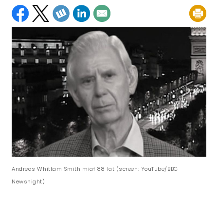
Andreas Whittam Smith miał 88 lat (screen: YouTube/BBC
Newsnight)