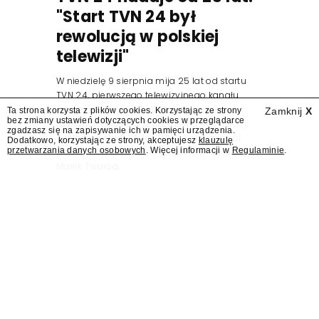
"Start TVN 24 był
rewolucją w polskiej
telewizji"
W niedzielę 9 sierpnia mija 25 lat od startu
TVN 24, pierwszego telewizyjnego kanału
informacyjnego w Polsce. Na ten dzień
Ta strona korzysta z plików cookies. Korzystając ze strony
Zamknij
X
bez zmiany ustawień dotyczących cookies w przeglądarce
zaplanowano finał urodzinowej trasy stacji
zgadzasz się na zapisywanie ich w pamięci urządzenia.
"Jesteśmy stąd". 25 lat TVN 24 dla Press.pl
Dodatkowo, korzystając ze strony, akceptujesz
klauzulę
przetwarzania danych osobowych
. Więcej informacji w
Regulaminie
.
podsumowują Jarosław Kuźniar, Tomasz Lis i
Marek Twaróg.