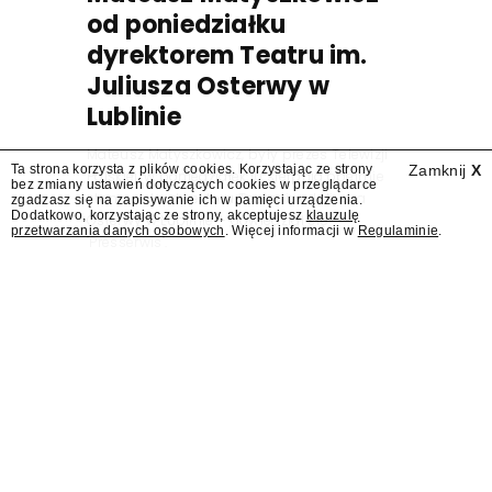
od poniedziałku
dyrektorem Teatru im.
Juliusza Osterwy w
Lublinie
Mateusz Matyszkowicz, były prezes Telewizji
Ta strona korzysta z plików cookies. Korzystając ze strony
Zamknij
X
Polskiej, w poniedziałek 10 sierpnia obejmie
bez zmiany ustawień dotyczących cookies w przeglądarce
stanowisko dyrektora Teatru im. Juliusza
zgadzasz się na zapisywanie ich w pamięci urządzenia.
Dodatkowo, korzystając ze strony, akceptujesz
klauzulę
Osterwy w Lublinie – dowiedział się
przetwarzania danych osobowych
. Więcej informacji w
Regulaminie
.
"Presserwis".