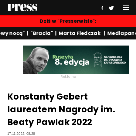
Dziś w "Presserwisie":
y nocą"
|
"Bracia"
|
Marta Fiedczak
|
Mediapanel
Reklama
Konstanty Gebert
laureatem Nagrody im.
Beaty Pawlak 2022
17.11.2022, 08:28