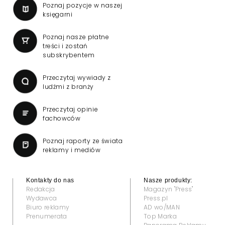
Poznaj pozycje w naszej
księgarni
Poznaj nasze płatne
treści i zostań
subskrybentem
Przeczytaj wywiady z
ludźmi z branży
Przeczytaj opinie
fachowców
Poznaj raporty ze świata
reklamy i mediów
Kontakty do nas
Nasze produkty:
Redakcja
Magazyn "Press"
Wydawca
Press.pl
Biuro reklamy
AD wo/MAN
Prenumerata
Top Marka