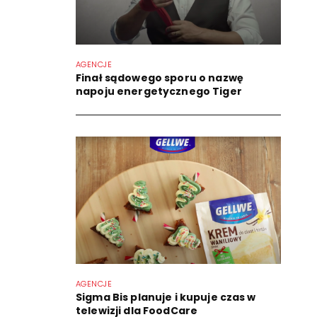
AGENCJE
Finał sądowego sporu o nazwę
napoju energetycznego Tiger
AGENCJE
Sigma Bis planuje i kupuje czas w
telewizji dla FoodCare