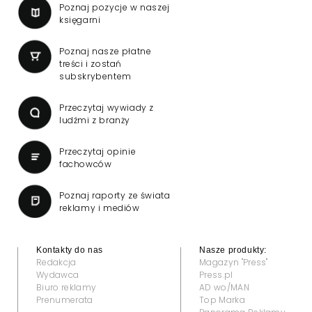
Poznaj pozycje w naszej
księgarni
Poznaj nasze płatne
treści i zostań
subskrybentem
Przeczytaj wywiady z
ludźmi z branży
Przeczytaj opinie
fachowców
Poznaj raporty ze świata
reklamy i mediów
Kontakty do nas
Nasze produkty:
Redakcja
Magazyn "Press"
Wydawca
Press.pl
Biuro reklamy
AD wo/MAN
Prenumerata
Top Marka