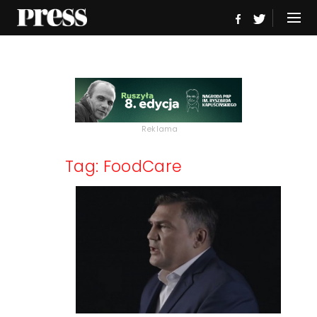
Reklama
Tag: FoodCare