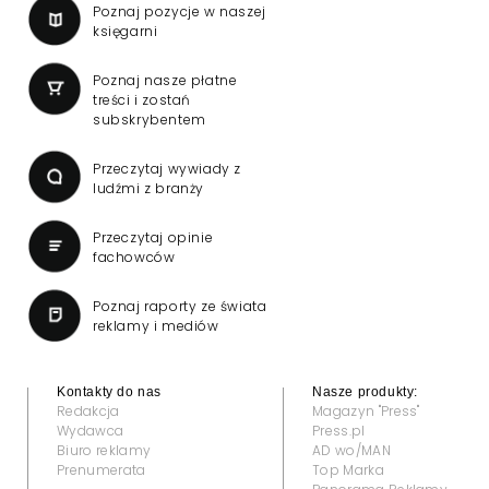
Poznaj pozycje w naszej
księgarni
Poznaj nasze płatne
treści i zostań
subskrybentem
Przeczytaj wywiady z
ludźmi z branży
Przeczytaj opinie
fachowców
Poznaj raporty ze świata
reklamy i mediów
Kontakty do nas
Nasze produkty:
Redakcja
Magazyn "Press"
Wydawca
Press.pl
Biuro reklamy
AD wo/MAN
Prenumerata
Top Marka