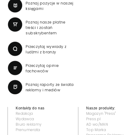
Poznaj pozycje w naszej
księgarni
Poznaj nasze płatne
treści i zostań
subskrybentem
Przeczytaj wywiady z
ludźmi z branży
Przeczytaj opinie
fachowców
Poznaj raporty ze świata
reklamy i mediów
Kontakty do nas
Nasze produkty:
Redakcja
Magazyn "Press"
Wydawca
Press.pl
Biuro reklamy
AD wo/MAN
Prenumerata
Top Marka