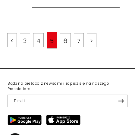
<
3
4
5
6
7
>
Bądź na bieżaco z newsami i zapisz się na naszego
Presslettera