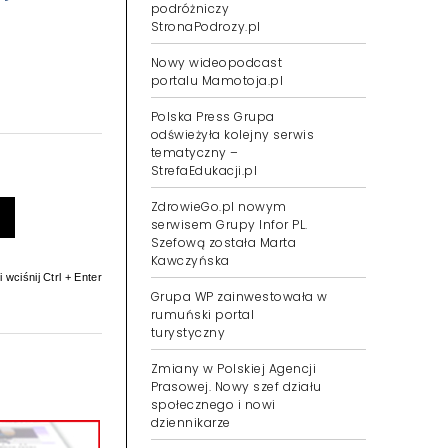
podróżniczy
StronaPodrozy.pl
Nowy wideopodcast
portalu Mamotoja.pl
Polska Press Grupa
odświeżyła kolejny serwis
tematyczny –
StrefaEdukacji.pl
ZdrowieGo.pl nowym
serwisem Grupy Infor PL.
Szefową została Marta
Kawczyńska
 wciśnij Ctrl + Enter
Grupa WP zainwestowała w
rumuński portal
turystyczny
Zmiany w Polskiej Agencji
Prasowej. Nowy szef działu
społecznego i nowi
dziennikarze