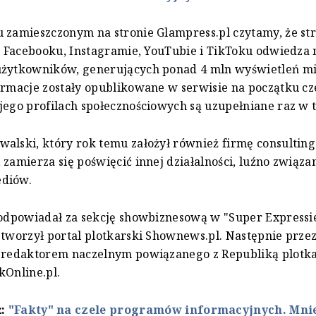
 zamieszczonym na stronie Glampress.pl czytamy, że str
na Facebooku, Instagramie, YouTubie i TikToku odwiedza 
użytkowników, generujących ponad 4 mln wyświetleń mi
ormacje zostały opublikowane w serwisie na początku c
jego profilach społecznościowych są uzupełniane raz w 
alski, który rok temu założył również firmę consultin
 zamierza się poświęcić innej działalności, luźno związan
diów.
 odpowiadał za sekcję showbiznesową w "Super Expressi
 tworzył portal plotkarski Shownews.pl. Następnie przez
ł redaktorem naczelnym powiązanego z Republiką plotk
kOnline.pl.
ż:
"Fakty" na czele programów informacyjnych. Mni