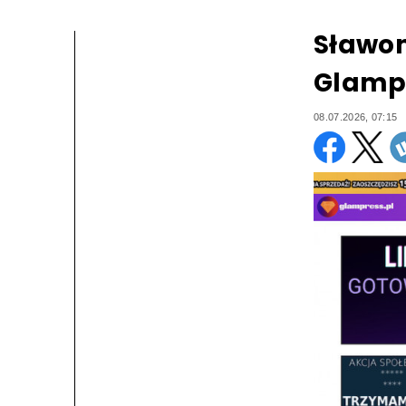
Sławom
Glampr
08.07.2026, 07:15