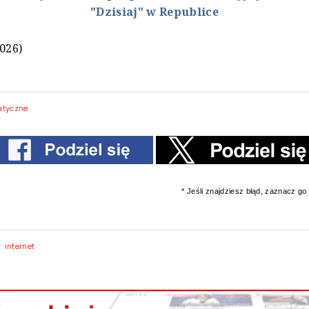
"Dzisiaj" w Republice
2026)
atyczne
* Jeśli znajdziesz błąd, zaznacz go i
y:
internet