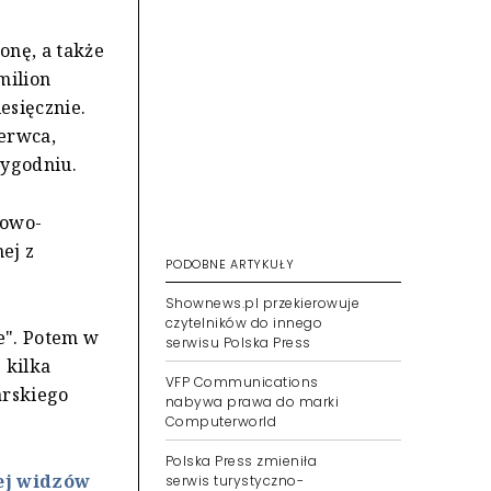
onę, a także
milion
esięcznie.
zerwca,
tygodniu.
gowo-
ej z
PODOBNE ARTYKUŁY
Shownews.pl przekierowuje
czytelników do innego
e". Potem w
serwisu Polska Press
 kilka
VFP Communications
arskiego
nabywa prawa do marki
Computerworld
Polska Press zmieniła
ej widzów
serwis turystyczno-