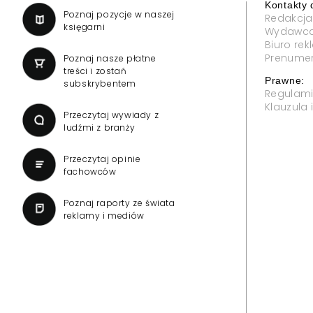
ncesji dla TVN 24
Reporterzy "Inter
państwie" dołącz
ujawnia"
Telewizji o przedłużenie koncesji
owiedział się "Presserwis".
W jesiennej ramówce Polsat N
śledczego "Polsat News ujawnia".
"Państwa w państwie".