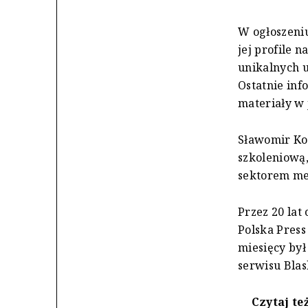
W ogłoszeniu
jej profile 
unikalnych 
Ostatnie inf
materiały w 
Sławomir Kow
szkoleniową,
sektorem me
Przez 20 lat
Polska Press
miesięcy by
serwisu Blas
Czytaj te