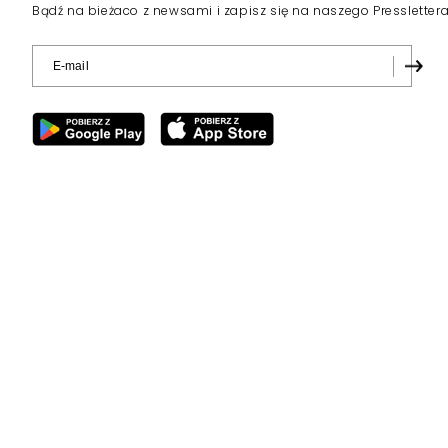
Wniosek o przedłużenie ko
BiS wpłynął do KRRiT
TVN SA wystąpiła do Krajowej Rady Radiofonii i 
kablowo-satelitarnej dla telewizji TVN 24 BiS – d