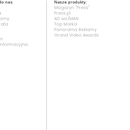
wencji" i "Państwa w
ają do zespołu "Polsat News
ews będą nowe wydania cyklu reportersko-
 Do zespołu dołączają reporterzy "Interwencji" i