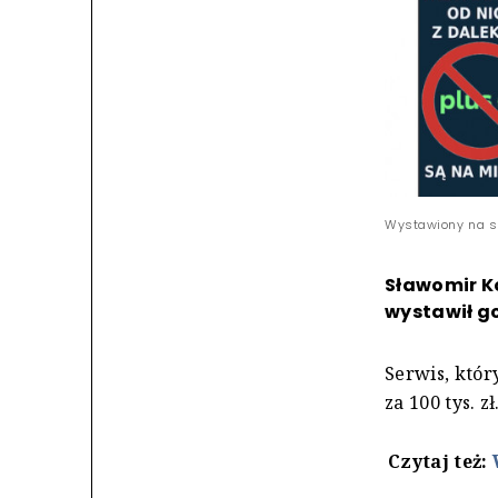
Wystawiony na sp
Sławomir K
wystawił go
Serwis, któr
za 100 tys. zł
Czytaj też: