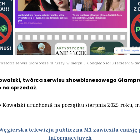
rzedaż serwis Glampress.pl ruszył w sierpniu ubiegłego roku (screen: Glam
owalski, twórca serwisu showbiznesowego Glampre
 na sprzedaż.
y Kowalski uruchomił na początku sierpnia 2025 roku, 
.
Węgierska telewizja publiczna M1 zawiesiła emisj
informacyjnych