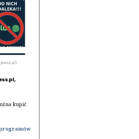
press.pl)
ss.pl,
można kupić
ę programów