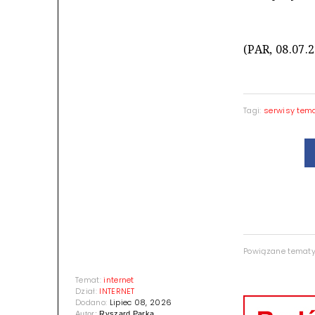
(PAR, 08.07.
Tagi:
serwisy tem
Powiązane temat
Temat:
internet
Dział:
INTERNET
Dodano:
Lipiec 08, 2026
Autor:
Ryszard Parka