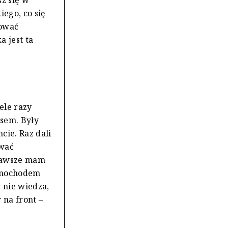
sz się w
iego, co się
tować
a jest ta
ele razy
sem. Były
cie. Raz dali
ować
 zawsze mam
samochodem
 nie wiedza,
 na front –