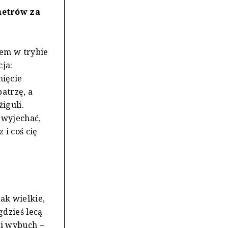
metrów za
tem w trybie
cja:
ięcie
atrzę, a
iguli.
 wyjechać,
 i coś cię
ak wielkie,
gdzieś lecą
ki wybuch –