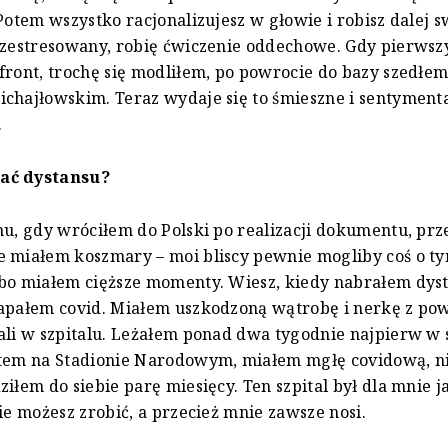
Potem wszystko racjonalizujesz w głowie i robisz dalej sw
 zestresowany, robię ćwiczenie oddechowe. Gdy pierwsz
front, trochę się modliłem, po powrocie do bazy szedłe
chajłowskim. Teraz wydaje się to śmieszne i sentymenta
.
ać dystansu?
mu, gdy wróciłem do Polski po realizacji dokumentu, prze
e miałem koszmary – moi bliscy pewnie mogliby coś o t
 bo miałem cięższe momenty. Wiesz, kiedy nabrałem dys
łapałem covid. Miałem uszkodzoną wątrobę i nerkę z po
ali w szpitalu. Leżałem ponad dwa tygodnie najpierw w 
otem na Stadionie Narodowym, miałem mgłę covidową, 
ziłem do siebie parę miesięcy. Ten szpital był dla mnie 
nie możesz zrobić, a przecież mnie zawsze nosi.