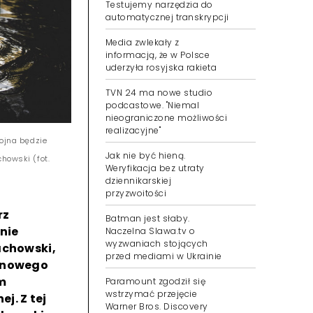
Testujemy narzędzia do
automatycznej transkrypcji
Media zwlekały z
informacją, że w Polsce
uderzyła rosyjska rakieta
TVN 24 ma nowe studio
podcastowe. "Niemal
nieograniczone możliwości
realizacyjne"
wojna będzie
Jak nie być hieną.
howski (fot.
Weryfikacja bez utraty
dziennikarskiej
przyzwoitości
rz
Batman jest słaby.
nie
Naczelna Slawa.tv o
wyzwaniach stojących
achowski,
przed mediami w Ukrainie
z nowego
m
Paramount zgodził się
wstrzymać przejęcie
j. Z tej
Warner Bros. Discovery