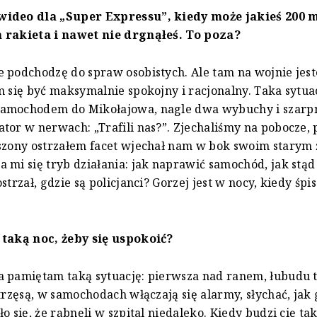
ideo dla „Super Expressu”, kiedy może jakieś 200 
 rakieta i nawet nie drgnąłeś. To poza?
 podchodzę do spraw osobistych. Ale tam na wojnie jes
m się być maksymalnie spokojny i racjonalny. Taka sytua
amochodem do Mikołajowa, nagle dwa wybuchy i szarpn
tor w nerwach: „Trafili nas?”. Zjechaliśmy na pobocze, p
szony ostrzałem facet wjechał nam w bok swoim starym ż
 mi się tryb działania: jak naprawić samochód, jak stąd
strzał, gdzie są policjanci? Gorzej jest w nocy, kiedy śpisz
 taką noc, żeby się uspokoić?
 pamiętam taką sytuację: pierwsza nad ranem, łubudu t
 trzęsą, w samochodach włączają się alarmy, słychać, jak 
ło się, że rąbnęli w szpital niedaleko. Kiedy budzi cię ta