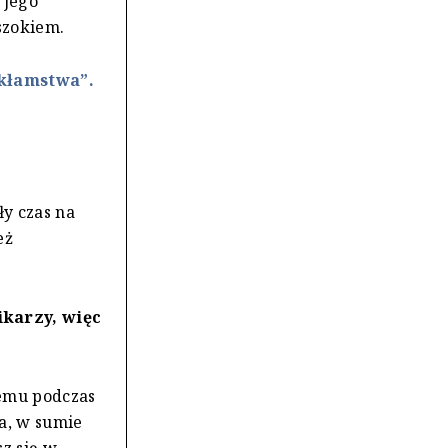
 jego
szokiem.
 kłamstwa”.
ły czas na
eż
ikarzy, więc
temu podczas
a, w sumie