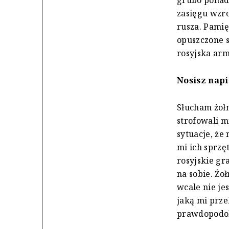
grubo ponad 
zasięgu wzro
rusza. Pamię
opuszczone s
rosyjska arm
Nosisz napi
Słucham żołn
strofowali 
sytuacje, że 
mi ich sprzę
rosyjskie gr
na sobie. Ż
wcale nie je
jaką mi prze
prawdopodob