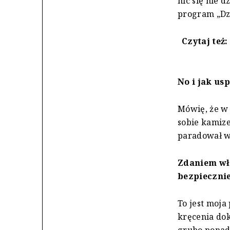
nic się nie 
program „Dzi
Czytaj też:
No i jak u
Mówię, że w 
sobie kamize
paradował w
Zdaniem wła
bezpiecznie 
To jest moja
kręcenia do