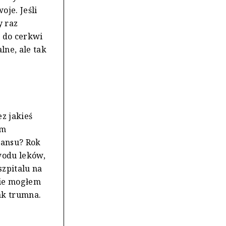
oje. Jeśli
y raz
m do cerkwi
lne, ale tak
z jakieś
ym
tansu? Rok
wodu leków,
szpitalu na
nie mogłem
jak trumna.