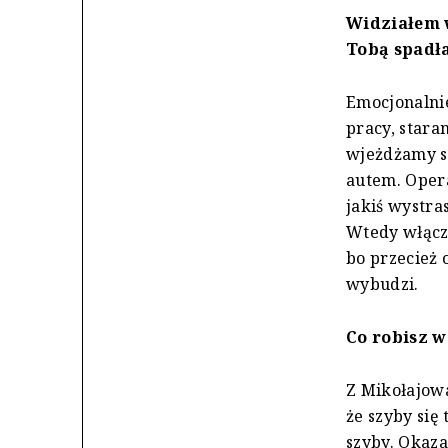
Widziałem w
Tobą spadła
Emocjonalnie
pracy, stara
wjeżdżamy s
autem. Opera
jakiś wystra
Wtedy włącza
bo przecież o
wybudzi.
Co robisz w
Z Mikołajowa
że szyby się
szyby. Okaza