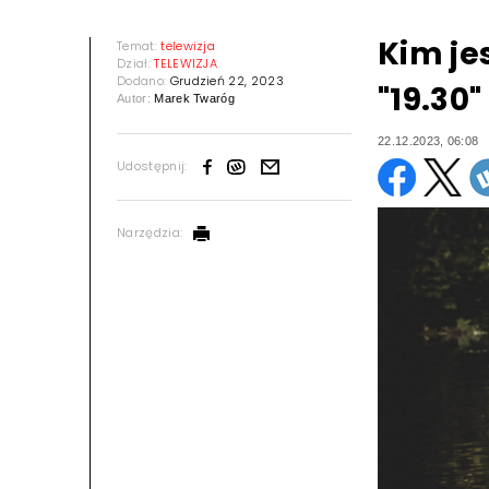
Kim je
Temat:
telewizja
Dział:
TELEWIZJA
Dodano:
Grudzień 22, 2023
"19.30
Autor:
Marek Twaróg
22.12.2023, 06:08
Udostępnij:
Narzędzia: