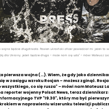
wojna będzie długotrwała. Pewien ukraiński oficer powiedział mi: jeżeli ta 
odą dla Ukrainy; jeżeli będzie długa – może nam się uda" – mówi Mateusz Lac
ja pierwsza wojna (...). Wiem, że gdy jako dziennika
się w zasięgu wzroku Rosjan – możesz zginąć. Rosja
o wszystkiego, co się rusza" – mówi nam Mateusz L
a reporter wojenny Polsat News, teraz dziennikar
nformacyjnego TVP "19.30", który ma być pierwszy
okiem w naprawieniu wizerunku telewizji publiczne