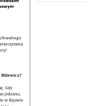
achowskim
Z nowym
rchiwalnego
 przeczytania
ury!
 Milewicz?
ię. Gdy
m jedziesz,
że w Kijowie