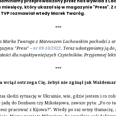
ypominamy przeprowadzony przez nas wywiad z L
 miesięcy, który ukazał się w magazynie "Press". 
 TVP rozmawiał wtedy Marek Twaróg.
***
a Marka Twaroga z
Mateuszem Lachowskim
pochodzi z a
azynu "Press" –
nr 09-10/2022
. Teraz udostępniamy ją do
ałości dla najaktywniejszych Czytelników. Przyjemnej lekt
***
wciąż ostrzega Cię, żebyś nie zginął jak Waldemar
as śledzi sytuację w Ukrainie, wie, gdzie jestem i co rob
e jadę do Donbasu czy Mikołajowa, zawsze pyta: „Po co ta
esz pracować z Kijowa?”. Wtedy po raz setny tłumaczę, 