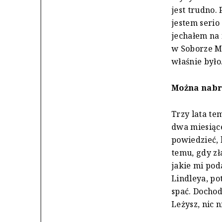
jest trudno. 
jestem serio
jechałem na 
w Soborze Mi
właśnie było
Można nabr
Trzy lata te
dwa miesiąc
powiedzieć,
temu, gdy z
jakie mi pod
Lindleya, p
spać. Dochod
Leżysz, nic 