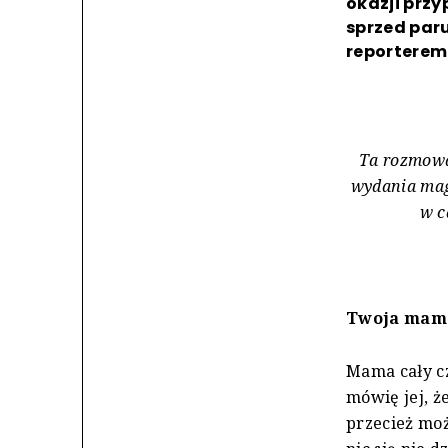
okazji prz
sprzed paru
reporterem
Ta rozmow
wydania mag
w c
Twoja mama 
Mama cały cz
mówię jej, ż
przecież moż