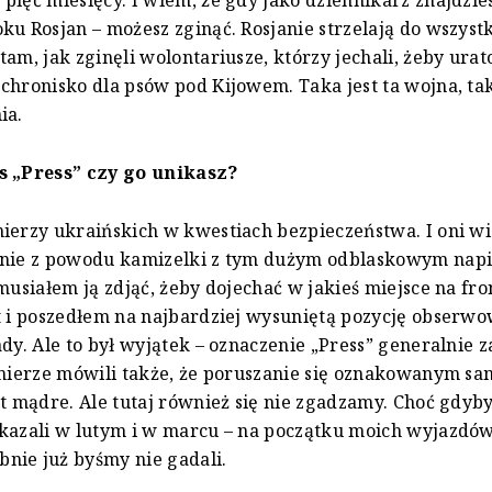
pięć miesięcy. I wiem, że gdy jako dziennikarz znajdzie
ku Rosjan – możesz zginąć. Rosjanie strzelają do wszystk
tam, jak zginęli wolontariusze, którzy jechali, żeby ura
chronisko dla psów pod Kijowem. Taka jest ta wojna, tak
ia.
s „Press” czy go unikasz?
ierzy ukraińskich w kwestiach bezpieczeństwa. I oni wi
mnie z powodu kamizelki z tym dużym odblaskowym napi
musiałem ją zdjąć, żeby dojechać w jakieś miejsce na fron
t i poszedłem na najbardziej wysuniętą pozycję obserw
ady. Ale to był wyjątek – oznaczenie „Press” generalnie
ołnierze mówili także, że poruszanie się oznakowanym 
st mądre. Ale tutaj również się nie zgadzamy. Choć gdyby
kazali w lutym i w marcu – na początku moich wyjazdów
nie już byśmy nie gadali.