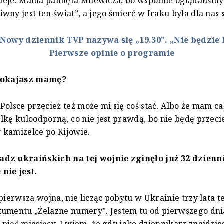
dzieje. Mama pamięta Milewicza, bo wspólnie oglądaliśmy
wny jest ten świat”, a jego śmierć w Iraku była dla nas 
Nowy dziennik TVP nazywa się „19.30”. „Nie będzie
Pierwsze opinie o programie
spokajasz mamę?
Polsce przecież też może mi się coś stać. Albo że mam ca
lkę kuloodporną, co nie jest prawdą, bo nie będę przeci
 kamizelce po Kijowie.
dz ukraińskich na tej wojnie zginęło już 32 dzienn
nie jest.
 pierwsza wojna, nie licząc pobytu w Ukrainie trzy lata 
kumentu „Żelazne numery”. Jestem tu od pierwszego dni