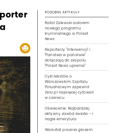
porter
PODOBNE ARTYKUŁY
Rafał Zalewski autorem
wa
nowego programu
kryminalnego w Polsat
News
Reporterzy "Interwencji" i
"Państwa w państwie"
dołączają do zespołu
"Polsat News ujawnia"
Cykl tekstów o
Warszawskim Szpitalu
Południowym zapewnił
Zero.pl najwięcej cytowań
w czerwcu
Oświecenie. Najbardziej
aktywny zawód świata – i
nagle emerytura
Warsztat pisania głosem.