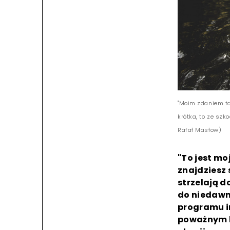
"Moim zdaniem ta 
krótka, to ze szk
Rafał Masłow)
"To jest mo
znajdziesz 
strzelają d
do niedawn
programu i
poważnym kr