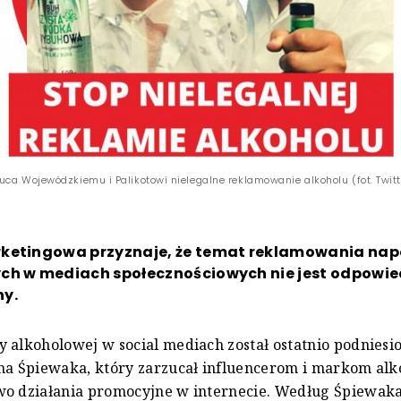
uca Wojewódzkiemu i Palikotowi nielegalne reklamowanie alkoholu (fot. Twit
ketingowa przyznaje, że temat reklamowania na
ch w mediach społecznościowych nie jest odpowie
y.
 alkoholowej w social mediach został ostatnio podniesi
ana Śpiewaka, który zarzucał influencerom i markom a
wo działania promocyjne w internecie. Według Śpiewak