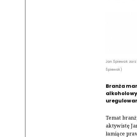
Jan Śpiewak zarz
Śpiewak)
Branża mar
alkoholowy
uregulowan
Temat branży
aktywistę J
łamiące pra