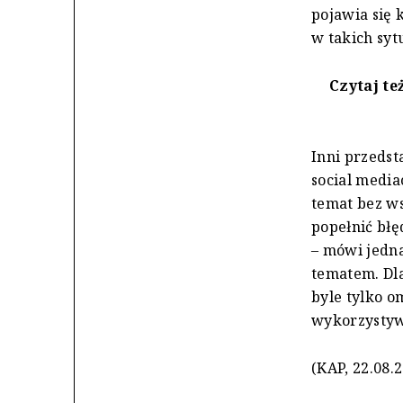
pojawia się 
w takich sy
Czytaj te
Inni przedst
social media
temat bez ws
popełnić błę
– mówi jedna
tematem. Dl
byle tylko o
wykorzystyw
(KAP, 22.08.