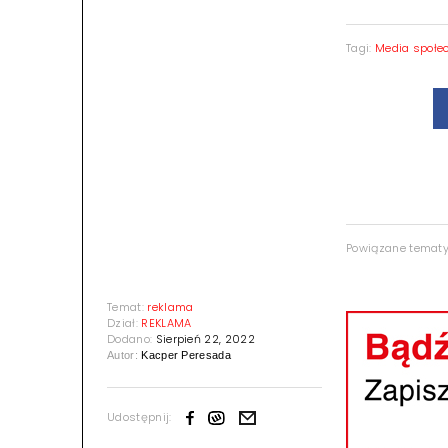
Tagi:
Media społe
Powiązane temat
Temat:
reklama
Dział:
REKLAMA
Dodano:
Sierpień 22, 2022
Autor:
Kacper Peresada
Udostępnij: