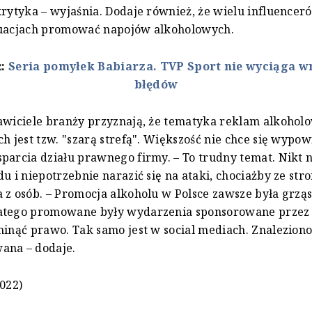
krytyka – wyjaśnia. Dodaje również, że wielu influencer
tuacjach promować napojów alkoholowych.
ż:
Seria pomyłek Babiarza. TVP Sport nie wyciąga w
błędów
awiciele branży przyznają, że tematyka reklam alkohol
ch jest tzw. "szarą strefą". Większość nie chce się wypo
parcia działu prawnego firmy. – To trudny temat. Nikt n
du i niepotrzebnie narazić się na ataki, chociażby ze st
 z osób. – Promocja alkoholu w Polsce zawsze była grzą
atego promowane były wydarzenia sponsorowane przez 
minąć prawo. Tak samo jest w social mediach. Znaleziono 
ana – dodaje.
2022)