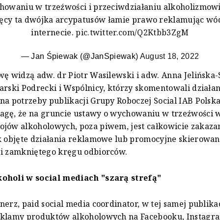
howaniu w trzeźwości i przeciwdziałaniu alkoholizmowi
ęcy ta dwójka arcypatusów łamie prawo reklamując w
internecie.
pic.twitter.com/Q2Ktbb3ZgM
— Jan Śpiewak (@JanSpiewak)
August 18, 2022
wę widzą adw. dr Piotr Wasilewski i adw. Anna Jelińska
arski Podrecki i Wspólnicy, którzy skomentowali działa
na potrzeby publikacji Grupy Roboczej Social IAB Polsk
agę, że na gruncie ustawy o wychowaniu w trzeźwości w
ojów alkoholowych, poza piwem, jest całkowicie zakaz
k objęte działania reklamowe lub promocyjne skierowan
 i zamkniętego kręgu odbiorców.
oholi w social mediach "szarą strefą"
nerz, paid social media coordinator, w tej samej publika
eklamy produktów alkoholowych na Facebooku, Instagra