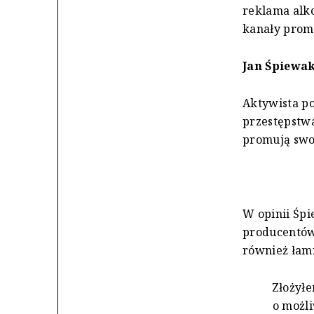
reklama alk
kanały promo
Jan Śpiewak
Aktywista po
przestępstwa
promują swoj
W opinii Śp
producentów 
również łam
Złożył
o możli