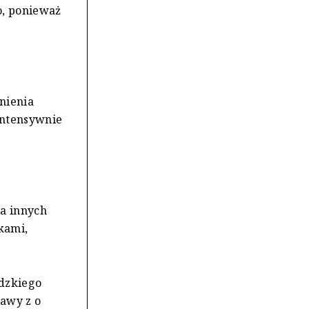
o, ponieważ
nienia
intensywnie
a innych
kami,
dzkiego
tawy z o