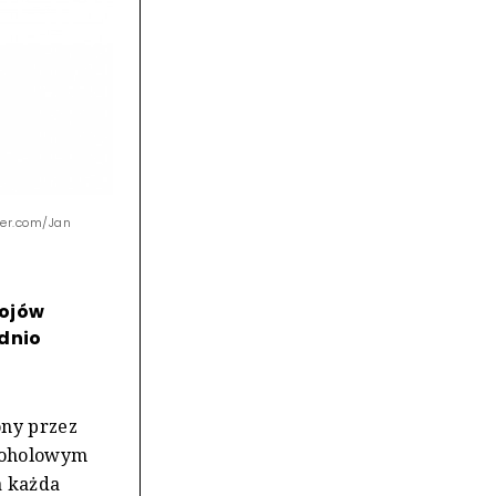
ter.com/Jan
pojów
dnio
ony przez
lkoholowym
a każda