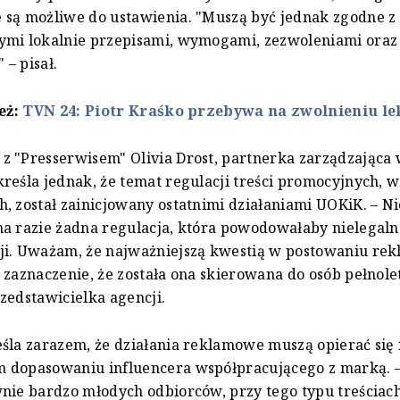
 są możliwe do ustawienia. "Muszą być jednak zgodne z
ymi lokalnie przepisami, wymogami, zezwoleniami ora
– pisał.
eż:
TVN 24: Piotr Kraśko przebywa na zwolnieniu l
 "Presserwisem" Olivia Drost, partnerka zarządzająca 
reśla jednak, że temat regulacji treści promocyjnych, 
, został zainicjowany ostatnimi działaniami UOKiK. – Ni
a razie żadna regulacja, która powodowałaby nielegaln
ji. Uważam, że najważniejszą kwestią w postowaniu rek
 zaznaczenie, że została ona skierowana do osób pełnole
zedstawicielka agencji.
śla zarazem, że działania reklamowe muszą opierać się
 dopasowaniu influencera współpracującego z marką. – 
nie bardzo młodych odbiorców, przy tego typu treściach