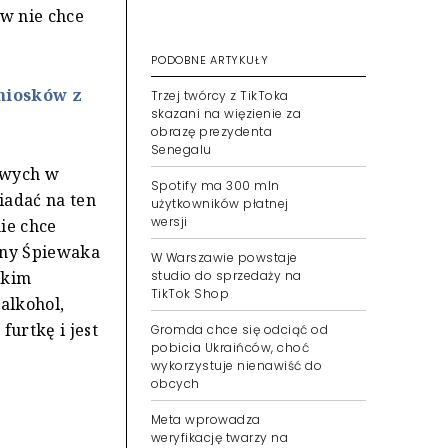
ów nie chce
PODOBNE ARTYKUŁY
niosków z
Trzej twórcy z TikToka
skazani na więzienie za
obrazę prezydenta
Senegalu
owych w
Spotify ma 300 mln
wiadać na ten
użytkowników płatnej
wersji
ie chce
rony Śpiewaka
W Warszawie powstaje
studio do sprzedaży na
skim
TikTok Shop
alkohol,
furtkę i jest
Gromda chce się odciąć od
pobicia Ukraińców, choć
wykorzystuje nienawiść do
obcych
Meta wprowadza
weryfikację twarzy na