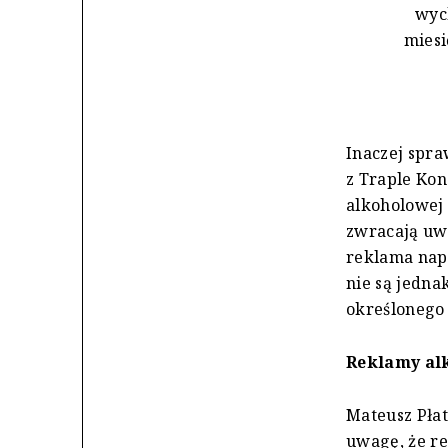
wyc
miesi
Inaczej spra
z Traple Kon
alkoholowej 
zwracają uw
reklama nap
nie są jedna
określonego
Reklamy alk
Mateusz Płat
uwagę, że r