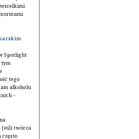
 wszelkimi
z normami
ekarskim
w Spotlight
w tym
e
ość tego
lam alkoholu
tnich –
 na
Jeśli twórca
 często