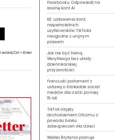
Facebooku. Odpowiedź na
lawinę kont AI
KE: ustawienia kont
niepełnoletnich
użytkowników TikToka
niezgodne z unijnym
prawem
Jak nie być hieną.
 wciśnij Ctrl + Enter
Weryfikacja bez utraty
dziennikarskiej
przyzwoitości
Francuski parlament z
ustawą o blokadzie social
mediów dla osób poniżej
15 lat
TikTok objęty
dochodzeniem Ofcomu z
powodu braku
zabezpieczeń dla dzieci
Wielka Brytania planuje