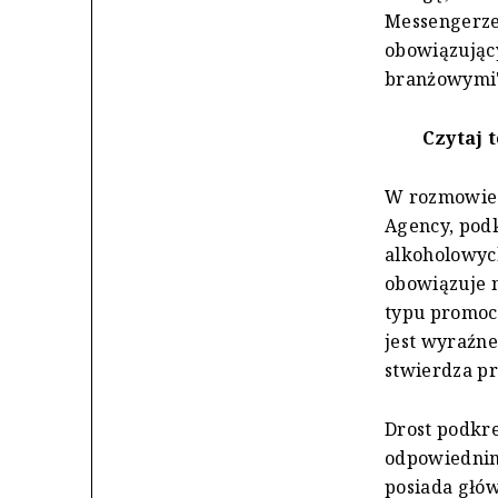
Messengerze
obowiązując
branżowymi" 
Czytaj t
W rozmowie z
Agency, podk
alkoholowych
obowiązuje n
typu promoc
jest wyraźne
stwierdza pr
Drost podkre
odpowiednim
posiada głów