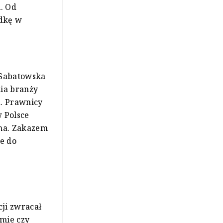
. Od
ódkę w
-Sabatowska
nia branży
a. Prawnicy
 Polsce
ana. Zakazem
e do
cji zwracał
mie czy