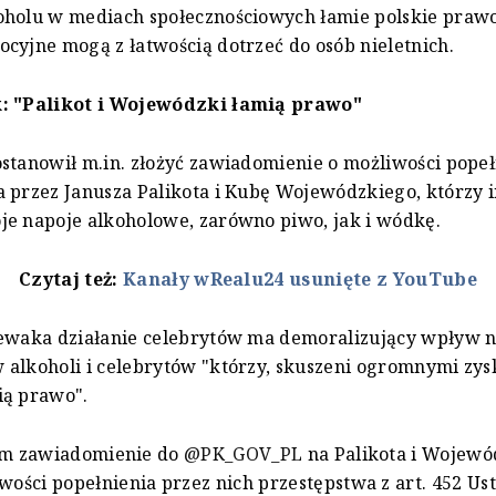
oholu w mediach społecznościowych łamie polskie praw
cyjne mogą z łatwością dotrzeć do osób nieletnich.
: "Palikot i Wojewódzki łamią prawo"
stanowił m.in. złożyć zawiadomienie o możliwości popeł
 przez Janusza Palikota i Kubę Wojewódzkiego, którzy 
e napoje alkoholowe, zarówno piwo, jak i wódkę.
Czytaj też:
Kanały wRealu24 usunięte z YouTube
iewaka działanie celebrytów ma demoralizujący wpływ n
alkoholi i celebrytów "którzy, skuszeni ogromnymi zys
ią prawo".
em zawiadomienie do
@PK_GOV_PL
na Palikota i Wojewó
wości popełnienia przez nich przestępstwa z art. 452 Us