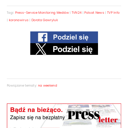
Tagi:
Press-Service Monitoring Mediów
|
TVN24
|
Polsat News
|
TVP Info
|
koronawirus
|
Dorota Gawryluk
Powiązane tematy:
na weekend