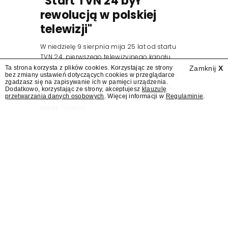
"Start TVN 24 był
rewolucją w polskiej
telewizji"
W niedzielę 9 sierpnia mija 25 lat od startu
TVN 24, pierwszego telewizyjnego kanału
informacyjnego w Polsce. Na ten dzień
Ta strona korzysta z plików cookies. Korzystając ze strony
Zamknij
X
bez zmiany ustawień dotyczących cookies w przeglądarce
zaplanowano finał urodzinowej trasy stacji
zgadzasz się na zapisywanie ich w pamięci urządzenia.
"Jesteśmy stąd". 25 lat TVN 24 dla Press.pl
Dodatkowo, korzystając ze strony, akceptujesz
klauzulę
przetwarzania danych osobowych
. Więcej informacji w
Regulaminie
.
podsumowują Jarosław Kuźniar, Tomasz Lis i
Marek Twaróg.