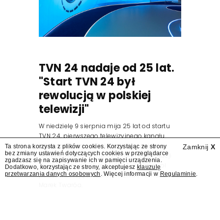
TVN 24 nadaje od 25 lat.
"Start TVN 24 był
rewolucją w polskiej
telewizji"
W niedzielę 9 sierpnia mija 25 lat od startu
TVN 24, pierwszego telewizyjnego kanału
informacyjnego w Polsce. Na ten dzień
Ta strona korzysta z plików cookies. Korzystając ze strony
Zamknij
X
bez zmiany ustawień dotyczących cookies w przeglądarce
zaplanowano finał urodzinowej trasy stacji
zgadzasz się na zapisywanie ich w pamięci urządzenia.
"Jesteśmy stąd". 25 lat TVN 24 dla Press.pl
Dodatkowo, korzystając ze strony, akceptujesz
klauzulę
przetwarzania danych osobowych
. Więcej informacji w
Regulaminie
.
podsumowują Jarosław Kuźniar, Tomasz Lis i
Marek Twaróg.