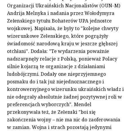
Organizacji Ukraińskich Nacjonalistów (OUN-M)
Andrija Melnyka i nadania przez Wołodymyra
Zełenskiego tytułu Bohaterów UPA jednostce
wojskowej. Napisała, że były to "kolejne chwyty
wizerunkowe Zełenskiego, które pogrążyły
świadomość narodową kraju w jeszcze głębszej
otchłani". Dodała: "Te wydarzenia poważnie
nadszarpnęły relacje z Polską, ponieważ Polacy
silnie kojarzą te organizacje z działaniami
ludobójczymi. Dodały one nieprzyjemnego
posmaku do i tak już niejednoznacznego i
kontrowersyjnego wizerunku ukraińskich władz i
nie odegrały absolutnie żadnej pozytywnej roli w
preferencjach wyborczych". Mendel
przekonywała też, że Zełenski "boi się
zakończenia wojny – nie ma nic do zaoferowania
w zamian. Wojna i strach pozostają jedynymi