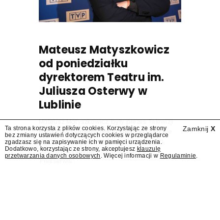
Mateusz Matyszkowicz
od poniedziałku
dyrektorem Teatru im.
Juliusza Osterwy w
Lublinie
Mateusz Matyszkowicz, były prezes Telewizji
Ta strona korzysta z plików cookies. Korzystając ze strony
Zamknij
X
Polskiej, w poniedziałek 10 sierpnia obejmie
bez zmiany ustawień dotyczących cookies w przeglądarce
stanowisko dyrektora Teatru im. Juliusza
zgadzasz się na zapisywanie ich w pamięci urządzenia.
Dodatkowo, korzystając ze strony, akceptujesz
klauzulę
Osterwy w Lublinie – dowiedział się
przetwarzania danych osobowych
. Więcej informacji w
Regulaminie
.
"Presserwis".