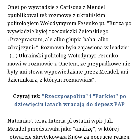
Onet po wywiadzie z Carlsona z Mendel
opublikował też rozmowę z ukraińskim
politologiem Wołodymyrem Fesenko pt. "Burza po
wywiadzie byłej rzeczniczki Zełenskiego.
»Przepraszam, ale albo głupia baba, albo
zdrajczyni«". Rozmowa była zajawiona w leadzie:
"(...) Ukraiński politolog Wołodymyr Fesenko
mówi w rozmowie z Onetem, że przypadkowe nie
były ani słowa wypowiedziane przez Mendel, ani
dziennikarz, z którym rozmawiała".
Czytaj też:
"Rzeczpospolita" i "Parkiet" po
dziewięciu latach wracają do depesz PAP
Natomiast teraz Interia.pl ostatni wpis Juli
Mendel przedstawiła jako "analizę", w której
"otwarcie skrytykowała Kijów za popsucie relacji