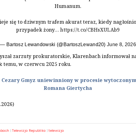
Humanum.
ieje się to dziwnym trafem akurat teraz, kiedy nagłośni
przypadek żony…
https://t.co/CBHsXULAb9
— Bartosz Lewandowski (@BartoszLewand20)
June 8, 2026
łyszał zarzuty prokuratorskie, Klarenbach informował n
k temu, w czerwcu 2025 roku.
:
Cezary Gmyz uniewinniony w procesie wytoczony
Romana Giertycha
.2026)
nbach
|
Telewizja Republika
|
telewizja