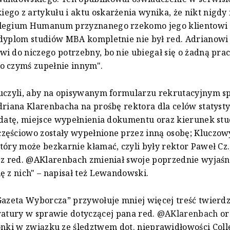
go z artykułu i aktu oskarżenia wynika, że nikt nigdy 
legium Humanum przyznanego rzekomo jego klientowi 
 dyplom studiów MBA kompletnie nie był red. Adrianowi
i do niczego potrzebny, bo nie ubiegał się o żadną prac
o czymś zupełnie innym".
luczyli, aby na opisywanym formularzu rekrutacyjnym 
driana Klarenbacha na prośbę rektora dla celów statyst
 datę, miejsce wypełnienia dokumentu oraz kierunek stu
zęściowo zostały wypełnione przez inną osobę; Kluczow
tóry może bezkarnie kłamać, czyli były rektor Paweł Cz.
 z red. @AKlarenbach zmieniał swoje poprzednie wyjaśni
ę z nich" – napisał też Lewandowski.
”Gazeta Wyborcza” przywołuje mniej więcej treść twierd
atury w sprawie dotyczącej pana red.
@AKlarenbach
or
nki w związku ze śledztwem dot. nieprawidłowości Col