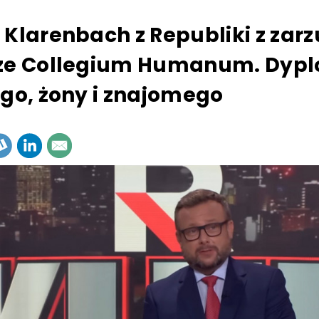
 Klarenbach z Republiki z zar
rze Collegium Humanum. Dyp
ego, żony i znajomego