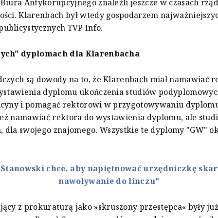
Biura Antykorupcyjnego znaleźli jeszcze w czasach rzą
ości. Klarenbach był wtedy gospodarzem najważniejszy
ublicystycznych TVP Info.
wych" dyplomach dla Klarenbacha
dczych są dowody na to, że Klarenbach miał namawiać r
wystawienia dyplomu ukończenia studiów podyplomowy
ucyny i pomagać rektorowi w przygotowywaniu dyplom
 też namawiać rektora do wystawienia dyplomu, ale stud
h, dla swojego znajomego. Wszystkie te dyplomy "GW" ok
:
Stanowski chce, aby napiętnować urzędniczkę skar
nawoływanie do linczu"
ący z prokuraturą jako »skruszony przestępca« były już