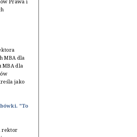
dów Prawa i
ch
ektora
ch MBA dla
u MBA dla
iów
reśla jako
bówki. "To
 rektor