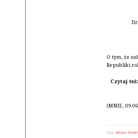
Dz
O tym, że us
Republiki ro
Czytaj też
(MNIE, 09.06
Tagi:
Adrian Klare