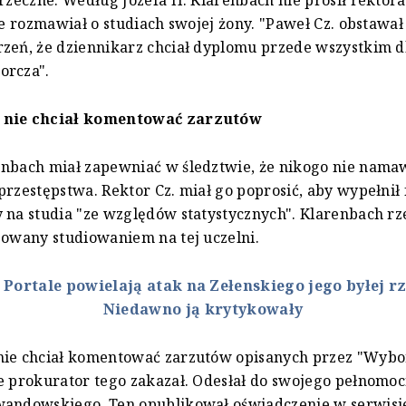
przeczne. Według Józefa H. Klarenbach nie prosił rektor
ale rozmawiał o studiach swojej żony. "Paweł Cz. obstawał
zeń, że dziennikarz chciał dyplomu przede wszystkim dl
orcza".
 nie chciał komentować zarzutów
nbach miał zapewniać w śledztwie, że nikogo nie namaw
przestępstwa. Rektor Cz. miał go poprosić, aby wypełnił
 na studia "ze względów statystycznych". Klarenbach r
sowany studiowaniem na tej uczelni.
:
Portale powielają atak na Zełenskiego jego byłej r
Niedawno ją krytykowały
nie chciał komentować zarzutów opisanych przez "Wybo
e prokurator tego zakazał. Odesłał do swojego pełnomo
wandowskiego. Ten opublikował oświadczenie w serwisi