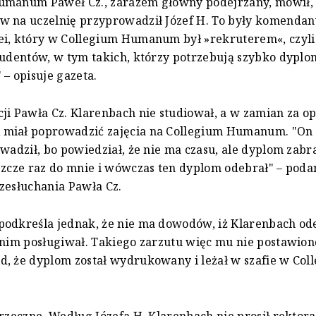
umanum Paweł Cz., zarazem główny podejrzany, mówił,
 na uczelnię przyprowadził Józef H. To były komendan
ei, który w Collegium Humanum był »rekruterem«, czyli
tudentów, w tym takich, którzy potrzebują szybko dyplo
 – opisuje gazeta.
ji Pawła Cz. Klarenbach nie studiował, a w zamian za op
miał poprowadzić zajęcia na Collegium Humanum. "On
owadził, bo powiedział, że nie ma czasu, ale dyplom zabr
szcze raz do mnie i wówczas ten dyplom odebrał" – pod
zesłuchania Pawła Cz.
podkreśla jednak, że nie ma dowodów, iż Klarenbach od
 nim posługiwał. Takiego zarzutu więc mu nie postawion
, że dyplom został wydrukowany i leżał w szafie w Col