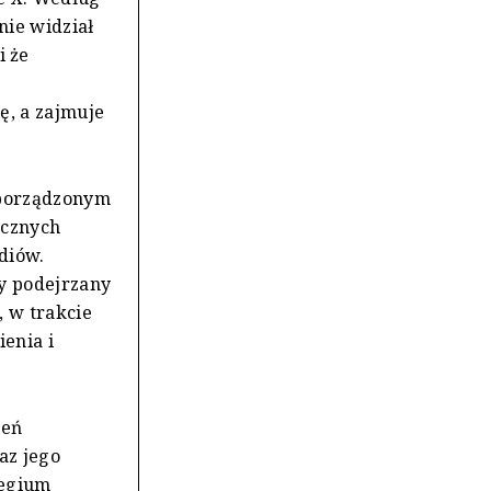
nie widział
i że
ę, a zajmuje
sporządzonym
ycznych
diów.
y podejrzany
, w trakcie
enia i
zeń
az jego
legium