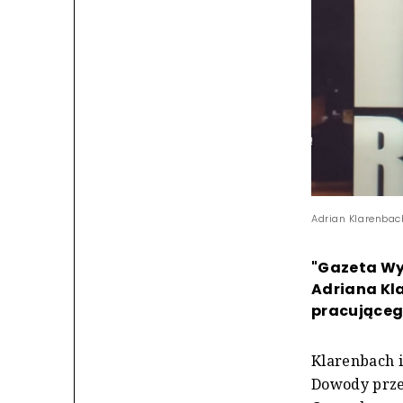
Adrian Klarenbach
"Gazeta Wy
Adriana Kl
pracującego
Klarenbach 
Dowody przec