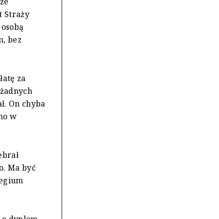
 że
t Straży
 osobą
m, bez
łatę za
 żadnych
ał. On chyba
ano w
ebrał
o. Ma być
legium