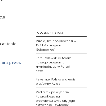
ono
PODOBNE ARTYKUŁY
Mikołaj Lizut poprowadzi w
a antenie
TVP Info program
"Salonowiec"
Rafał Zalewski autorem
m mu przez
nowego programu
kryminalnego w Polsat
News
Newsmax Polska w ofercie
platformy Avios
Media rok po wyborze
Nawrockiego na
prezydenta wyliczały jego
aktywności i zwracały