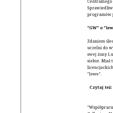
Centralnego 
Sprawiedliw
programów p
"GW" o "le
Zdaniem śle
uczelni do 
swej żony L
siebie. Miał
licencjackic
"lewe".
Czytaj też
"Współpracuj