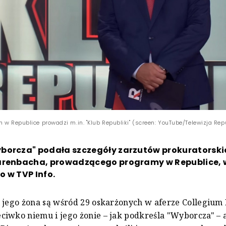
 w Republice prowadzi m.in. "Klub Republiki" (screen: YouTube/Telewizja Rep
borcza" podała szczegóły zarzutów prokuratorsk
arenbacha, prowadzącego programy w Republice, 
 w TVP Info.
i jego żona są wśród 29 oskarżonych w aferze Collegi
iwko niemu i jego żonie – jak podkreśla "Wyborcza" – 