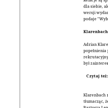
Relacje są s
dla siebie, 
wersji wydar
podaje "Wyb
Klarenbach
Adrian Klare
popełnienia 
rekrutacyjny
był zaintere
Czytaj też
Klarenbach 
tłumacząc, ż
Bartosza Le