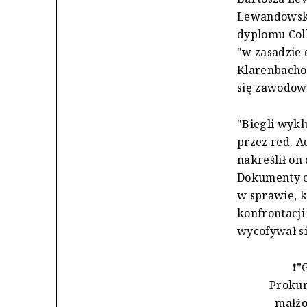
Lewandowskie
dyplomu Col
"w zasadzie
Klarenbachow
się zawodow
"Biegli wyk
przez red. A
nakreślił on
Dokumenty c
w sprawie, k
konfrontacji
wycofywał si
❗️
Prokur
małżo