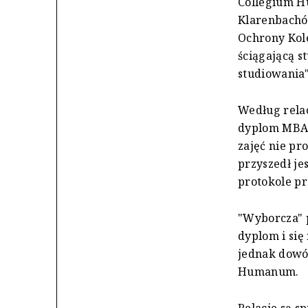
Collegium H
Klarenbachów
Ochrony Kol
ściągającą s
studiowania"
Według relac
dyplom MBA 
zajęć nie pr
przyszedł je
protokole pr
"Wyborcza" 
dyplom i się
jednak dowód
Humanum.