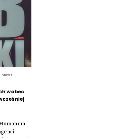
ublika)
ich wobec
wcześniej
um Humanum.
agenci