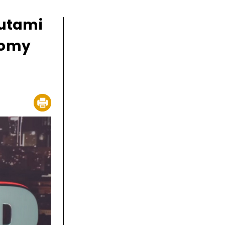
zutami
lomy