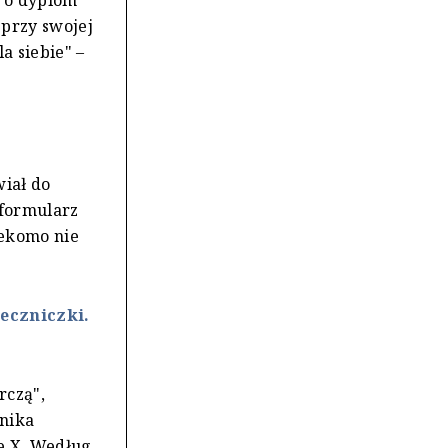
a o dyplom
 przy swojej
a siebie" –
iał do
 formularz
zekomo nie
zeczniczki.
rczą",
cnika
e X. Według