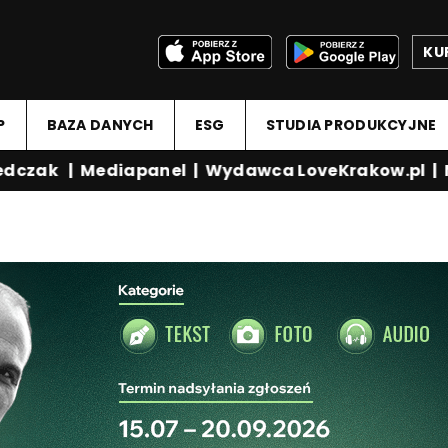
KU
P
BAZA DANYCH
ESG
STUDIA PRODUKCYJNE
dczak
|
Mediapanel
|
Wydawca LoveKrakow.pl
|
Med