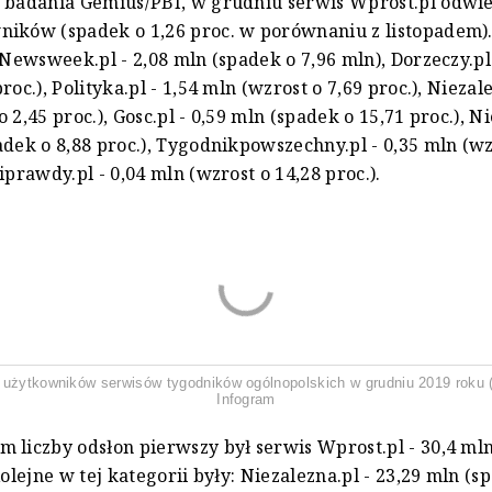
 badania Gemius/PBI, w grudniu serwis Wprost.pl odwie
ików (spadek o 1,26 proc. w porównaniu z listopadem).
: Newsweek.pl - 2,08 mln (spadek o 7,96 mln), Dorzeczy.pl
roc.), Polityka.pl - 1,54 mln (wzrost o 7,69 proc.), Niezale
 2,45 proc.), Gosc.pl - 0,59 mln (spadek o 15,71 proc.), Ni
adek o 8,88 proc.), Tygodnikpowszechny.pl - 0,35 mln (wz
iprawdy.pl - 0,04 mln (wzrost o 14,28 proc.).
 użytkowników serwisów tygodników ogólnopolskich w grudniu 2019 roku 
Infogram
 liczby odsłon pierwszy był serwis Wprost.pl - 30,4 ml
Kolejne w tej kategorii były: Niezalezna.pl - 23,29 mln (s