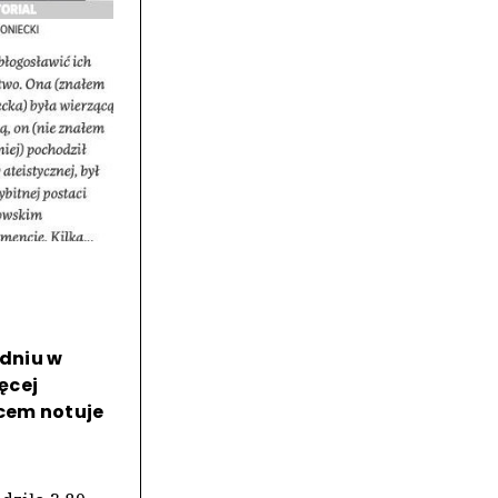
dniu w
ęcej
cem notuje