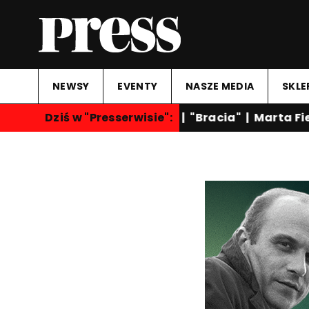
NEWSY
EVENTY
NASZE MEDIA
SKLE
Dziś w "Presserwisie":
"Rozmowy nocą"
|
"Bracia"
|
Marta Fie