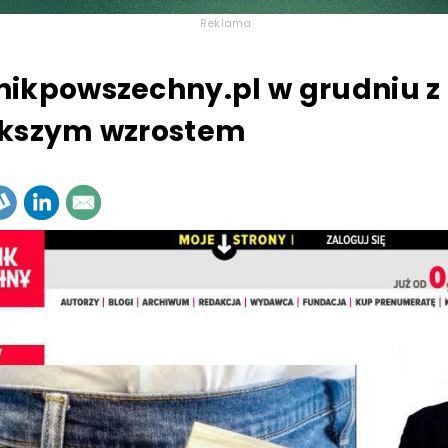
Reklama
ikpowszechny.pl w grudniu z
ększym wzrostem