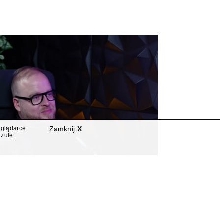
eglądarce
Zamknij
X
uzulę