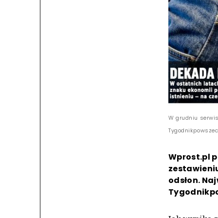
W grudniu serwis
Tygodnikpowszec
Wprost.pl 
zestawieniu
odsłon. Na
Tygodnikpo