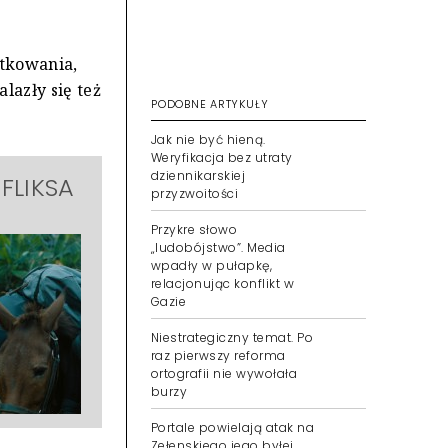
ytkowania,
lazły się też
PODOBNE ARTYKUŁY
Jak nie być hieną.
Weryfikacja bez utraty
dziennikarskiej
FLIKSA
przyzwoitości
Przykre słowo
„ludobójstwo”. Media
wpadły w pułapkę,
relacjonując konflikt w
Gazie
Niestrategiczny temat. Po
raz pierwszy reforma
ortografii nie wywołała
burzy
Portale powielają atak na
Zełenskiego jego byłej