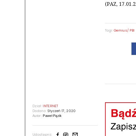
(PAZ, 17.01.
Tagi:
Gemius/ PBI
Dział:
INTERNET
Dodano:
Styczeń 17, 2020
Autor:
Paweł Pązik
Udostępnij: