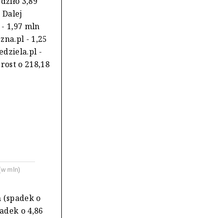
dziło 3,89
 Dalej
 - 1,97 mln
zna.pl - 1,25
edziela.pl -
rost o 218,18
(w mln)
n (spadek o
padek o 4,86