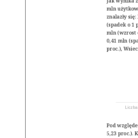
Jak wynika z
mln użytkown
znalazły się
(spadek o 1 p
mln (wzrost o
0,41 mln (sp
proc.), Wsiec
Liczba
Pod względem
5,23 proc.). 