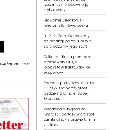
rzeczniczki. Niedawno ją
krytykowały
Sławomir Sierakowski
felietonistą "Newsweeka"
3… 2… 1… Zero. Wchodzimy
do redakcji portalu Zero.pl i
sprawdzamy jego start
Odlot. Media za pieniądze
promowały CPK, a
 wciśnij Ctrl + Enter
lobbystów traktowały jak
ekspertów
Podcast polityczny Miziołek
i Olczyk znany z Wprost
będzie na kanale "Super
Expressu"
Wydawca e-tygodnika
"Wprost" i portalu Wprost.pl
zamknął rok z prawie 5 mln
zł straty