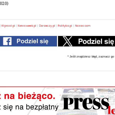
2020)
|
Wprost.pl
|
Newsweek.pl
|
Dorzeczy.pl
|
Polityka.pl
|
Nczas.com
* Jeśli znajdziesz błąd, zaznacz go i