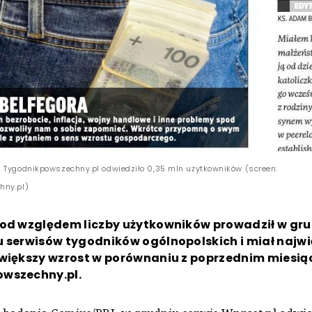
 Tygodnikpowszechny.pl odwiedziło 0,35 mln użytkowników (screen:
hny.pl)
pod względem liczby użytkowników prowadził w gru
 serwisów tygodników ogólnopolskich i miał najwi
jwiększy wzrost w porównaniu z poprzednim miesią
wszechny.pl.