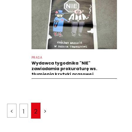
PRASA
Wydawca tygodnika "NIE"
zawiadamia prokuraturę ws.
tłumienia krytyki prasowej
<
1
2
>