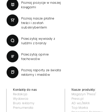
Poznaj pozycje w naszej
księgarni
Poznaj nasze płatne
treści i zostań
subskrybentem
Przeczytaj wywiady z
ludźmi z branży
Przeczytaj opinie
fachowców
Poznaj raporty ze świata
reklamy i mediów
Kontakty do nas
Nasze produkty:
Redakcja
Magazyn "Press"
Wydawca
Press.pl
Biuro reklamy
AD wo/MAN
Prenumerata
Top Marka