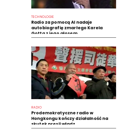
TECHNOLOGIE
Radio za pomocą AI nadaje
autobiografię zmarłego Karela
Gotta z jego głosem
RADIO
Prodemokratyczne radio w
Hongkongu kończy działalność na
skutek presji władz