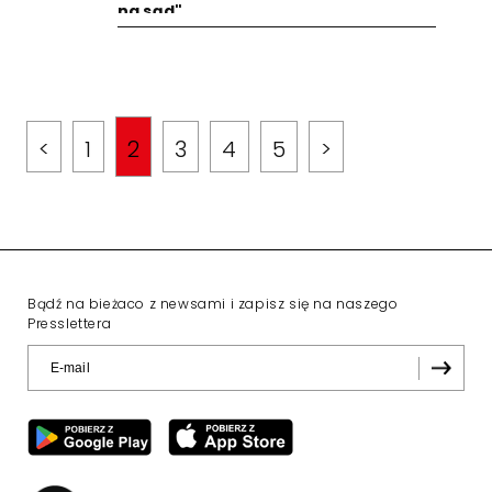
na sąd"
<
1
2
3
4
5
>
Bądź na bieżaco z newsami i zapisz się na naszego
Presslettera