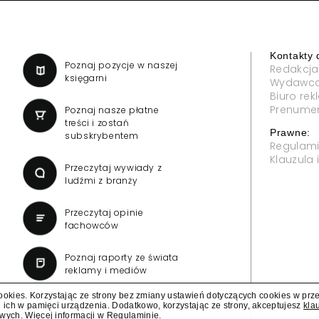
Kontakty 
a
Poznaj pozycje w naszej
Redakcja
księgarni
Wydawc
Biuro re
Prenume
Poznaj nasze płatne
treści i zostań
Prawne:
subskrybentem
Regulam
Klauzula
Przeczytaj wywiady z
ludźmi z branży
Przeczytaj opinie
fachowców
Poznaj raporty ze świata
reklamy i mediów
cookies. Korzystając ze strony bez zmiany ustawień dotyczących cookies w prz
 ich w pamięci urządzenia. Dodatkowo, korzystając ze strony, akceptujesz
kla
owych
. Więcej informacji w
Regulaminie
.