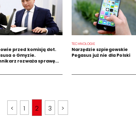
TECHNOLOGIE
zowie przed komisją dot.
Narzędzie szpiegowskie
susa o Gmyzie.
Pegasus już nie dla Polski
nnikarz rozważa sprawę...
<
1
2
3
>