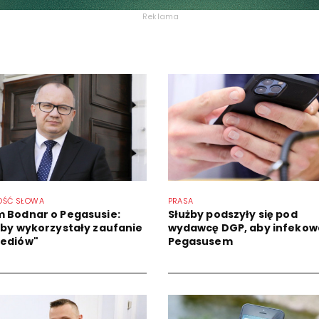
Reklama
OŚĆ SŁOWA
PRASA
 Bodnar o Pegasusie:
Służby podszyły się pod
żby wykorzystały zaufanie
wydawcę DGP, aby infekow
ediów"
Pegasusem