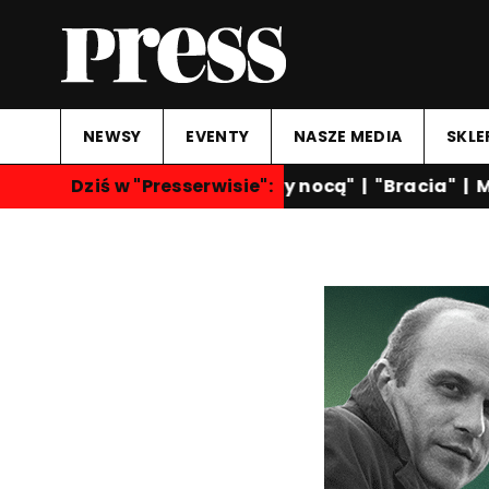
NEWSY
EVENTY
NASZE MEDIA
SKLE
Dziś w "Presserwisie":
"Rozmowy nocą"
|
"Bracia"
|
Ma