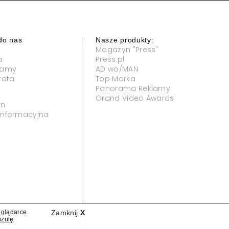
do nas
Nasze produkty:
Magazyn "Press"
a
Press.pl
klamy
AD wo/MAN
rata
Top Marka
Panorama Reklamy
Grand Video Awards
in
 informacyjna
eglądarce
Zamknij
X
uzulę