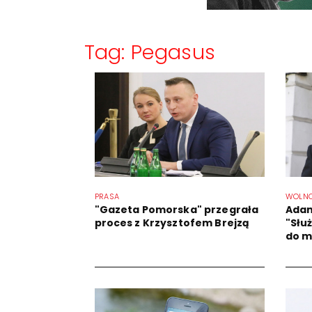
Tag: Pegasus
PRASA
WOLN
"Gazeta Pomorska" przegrała
Adam
proces z Krzysztofem Brejzą
"Słu
do m