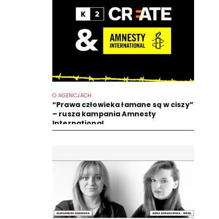
O AGENCJACH
“Prawa człowieka łamane są w ciszy”
– rusza kampania Amnesty
International