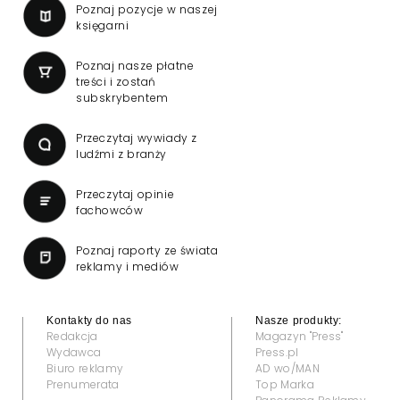
Poznaj pozycje w naszej
księgarni
Poznaj nasze płatne
treści i zostań
subskrybentem
Przeczytaj wywiady z
ludźmi z branży
Przeczytaj opinie
fachowców
Poznaj raporty ze świata
reklamy i mediów
Kontakty do nas
Nasze produkty:
Redakcja
Magazyn "Press"
Wydawca
Press.pl
Biuro reklamy
AD wo/MAN
Prenumerata
Top Marka