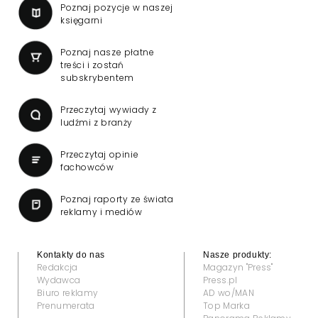
Poznaj pozycje w naszej
księgarni
Poznaj nasze płatne
treści i zostań
subskrybentem
Przeczytaj wywiady z
ludźmi z branży
Przeczytaj opinie
fachowców
Poznaj raporty ze świata
reklamy i mediów
Kontakty do nas
Nasze produkty:
Redakcja
Magazyn "Press"
Wydawca
Press.pl
Biuro reklamy
AD wo/MAN
Prenumerata
Top Marka