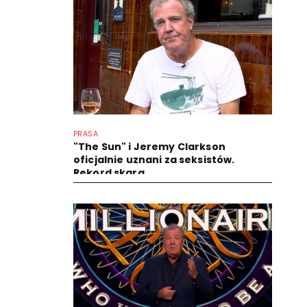
PRASA
"The Sun" i Jeremy Clarkson
oficjalnie uznani za seksistów.
Rekord skarg