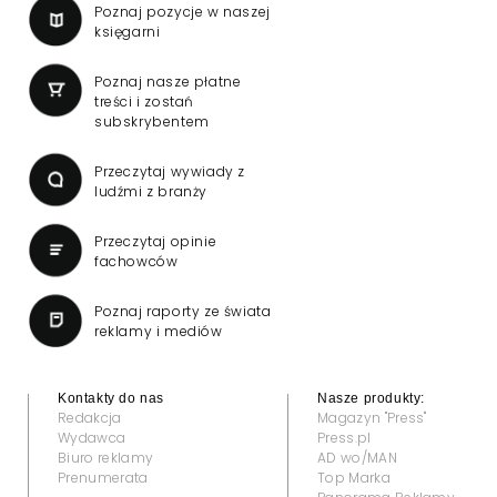
Poznaj pozycje w naszej
księgarni
Poznaj nasze płatne
treści i zostań
subskrybentem
Przeczytaj wywiady z
ludźmi z branży
Przeczytaj opinie
fachowców
Poznaj raporty ze świata
reklamy i mediów
Kontakty do nas
Nasze produkty:
Redakcja
Magazyn "Press"
Wydawca
Press.pl
Biuro reklamy
AD wo/MAN
Prenumerata
Top Marka