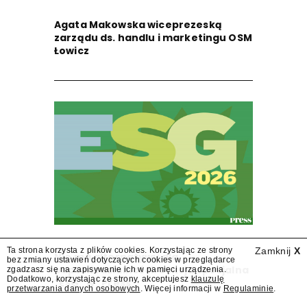
Agata Makowska wiceprezeską
zarządu ds. handlu i marketingu OSM
Łowicz
Ta strona korzysta z plików cookies. Korzystając ze strony
Zamknij
X
Nie ma alternatywy dla
bez zmiany ustawień dotyczących cookies w przeglądarce
odpowiedzialności. Sekcja specjalna
zgadzasz się na zapisywanie ich w pamięci urządzenia.
Dodatkowo, korzystając ze strony, akceptujesz
klauzulę
"ESG" w "Press"
przetwarzania danych osobowych
. Więcej informacji w
Regulaminie
.