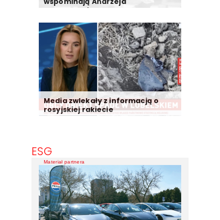
wspominają Andrzeja
Morozowskiego
Media zwlekały z informacją o
rosyjskiej rakiecie
ESG
Materiał partnera