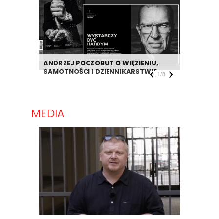
ANDRZEJ POCZOBUT O WIĘZIENIU,
DZIENNIK
SAMOTNOŚCI I DZIENNIKARSTWIE
TAKIEJ F
1
/
8
MEDIA