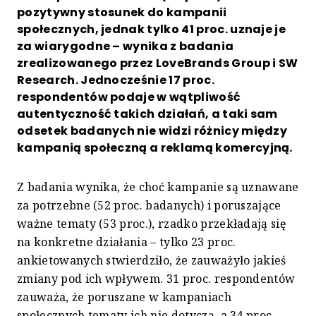
pozytywny stosunek do kampanii
społecznych, jednak tylko 41 proc. uznaje je
za wiarygodne – wynika z badania
zrealizowanego przez LoveBrands Group i SW
Research. Jednocześnie 17 proc.
respondentów podaje w wątpliwość
autentyczność takich działań, a taki sam
odsetek badanych nie widzi różnicy między
kampanią społeczną a reklamą komercyjną.
Z badania wynika, że choć kampanie są uznawane
za potrzebne (52 proc. badanych) i poruszające
ważne tematy (53 proc.), rzadko przekładają się
na konkretne działania – tylko 23 proc.
ankietowanych stwierdziło, że zauważyło jakieś
zmiany pod ich wpływem. 31 proc. respondentów
zauważa, że poruszane w kampaniach
społecznych tematy ich nie dotyczą, a 34 proc. –