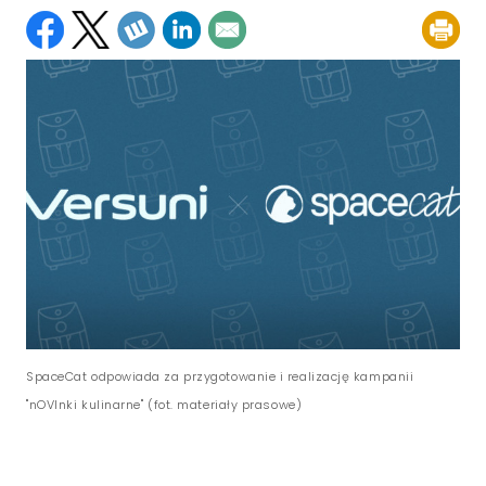
SpaceCat odpowiada za przygotowanie i realizację kampanii
"nOVInki kulinarne" (fot. materiały prasowe)