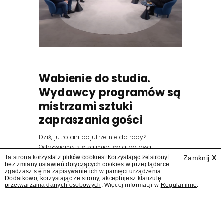
Wabienie do studia.
Wydawcy programów są
mistrzami sztuki
zapraszania gości
Dziś, jutro ani pojutrze nie da rady?
Odezwiemy się za miesiąc albo dwa.
Wydawcy programów są mistrzami sztuki
Ta strona korzysta z plików cookies. Korzystając ze strony
Zamknij
X
bez zmiany ustawień dotyczących cookies w przeglądarce
zapraszania gości.
zgadzasz się na zapisywanie ich w pamięci urządzenia.
Dodatkowo, korzystając ze strony, akceptujesz
klauzulę
przetwarzania danych osobowych
. Więcej informacji w
Regulaminie
.