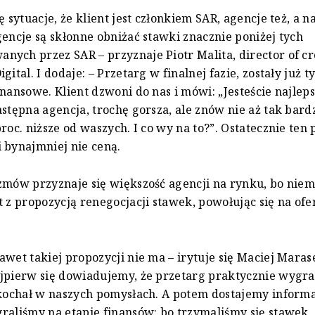
ę sytuacje, że klient jest członkiem SAR, agencje też, a n
gencje są skłonne obniżać stawki znacznie poniżej tych
ych przez SAR – przyznaje Piotr Malita, director of cr
gital. I dodaje: – Przetarg w finalnej fazie, zostały już t
nansowe. Klient dzwoni do nas i mówi: „Jesteście najlepsi
astępna agencja, trochę gorsza, ale znów nie aż tak bard
proc. niższe od waszych. I co wy na to?”. Ostatecznie ten
 bynajmniej nie ceną.
zmów przyznaje się większość agencji na rynku, bo niem
t z propozycją renegocjacji stawek, powołując się na ofe
awet takiej propozycji nie ma – irytuje się Maciej Maras
jpierw się dowiadujemy, że przetarg praktycznie wygra
akochał w naszych pomysłach. A potem dostajemy informa
raliśmy na etapie finansów: bo trzymaliśmy się stawek