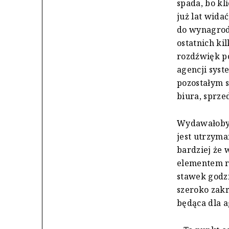
spada, bo kl
już lat wida
do wynagrodz
ostatnich ki
rozdźwięk p
agencji syst
pozostałym 
biura, sprzed
Wydawałoby 
jest utrzym
bardziej że 
elementem r
stawek godz
szeroko zakr
będąca dla 