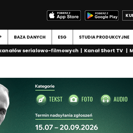
KU
P
BAZA DANYCH
ESG
STUDIA PRODUKCYJNE
nałów serialowo-filmowych
|
Kanał Short TV
|
Med