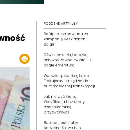
PODOBNE ARTYKUŁY
BeDigital odpowiada za
owność
kampanię Beskidzkich
Bajgli
Oświecenie. Najbardziej
aktywny zawód świata – i
nagle emerytura
Warsztat pisania głosem.
Testujemy narzędzia do
automatycznej transkrypcji
Jak nie być hieną.
Weryfikacja bez utraty
dziennikarskiej
przyzwoitości
Batman jest słaby.
Naczelna Slawa.tv o