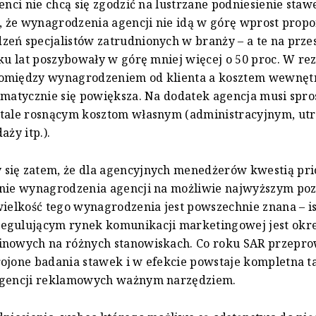
ienci nie chcą się zgodzić na lustrzane podniesienie staw
ć, że wynagrodzenia agencji nie idą w górę wprost propo
eń specjalistów zatrudnionych w branży – a te na prze
lku lat poszybowały w górę mniej więcej o 50 proc. W rez
omiędzy wynagrodzeniem od klienta a kosztem wewnę
ematycznie się powiększa. Na dodatek agencja musi spro
stale rosnącym kosztom własnym (administracyjnym, ut
aży itp.).
się zatem, że dla agencyjnych menedżerów kwestią pr
anie wynagrodzenia agencji na możliwie najwyższym po
wielkość tego wynagrodzenia jest powszechnie znana – 
egulującym rynek komunikacji marketingowej jest okre
inowych na różnych stanowiskach. Co roku SAR przepr
ojone badania stawek i w efekcie powstaje kompletna t
agencji reklamowych ważnym narzędziem.