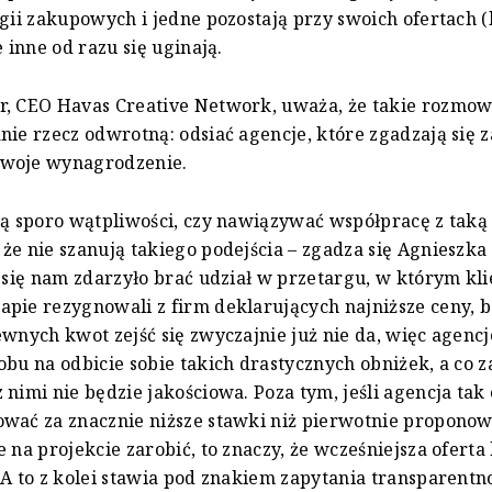
egii zakupowych i jedne pozostają przy swoich ofertach (
e inne od razu się uginają.
r, CEO Havas Creative Network, uważa, że takie rozmo
nie rzecz odwrotną: odsiać agencje, które zgadzają się 
woje wynagrodzenie.
ją sporo wątpliwości, czy nawiązywać współpracę z taką 
że nie szanują takiego podejścia – zgadza się Agnieszka
ż się nam zdarzyło brać udział w przetargu, w którym kli
pie rezygnowali z firm deklarujących najniższe ceny, bo
ewnych kwot zejść się zwyczajnie już nie da, więc agenc
obu na odbicie sobie takich drastycznych obniżek, a co za
 nimi nie będzie jakościowa. Poza tym, jeśli agencja tak 
wać za znacznie niższe stawki niż pierwotnie proponow
e na projekcie zarobić, to znaczy, że wcześniejsza ofert
 A to z kolei stawia pod znakiem zapytania transparentno