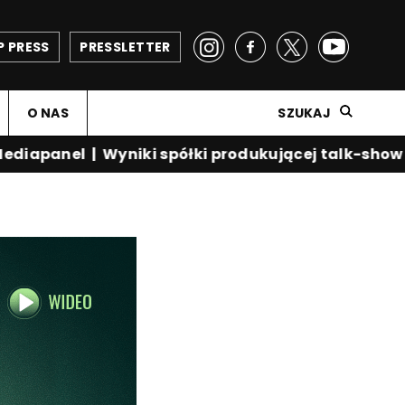
P PRESS
PRESSLETTER
O NAS
SZUKAJ
iapanel
|
Wyniki spółki produkującej talk-show Kr