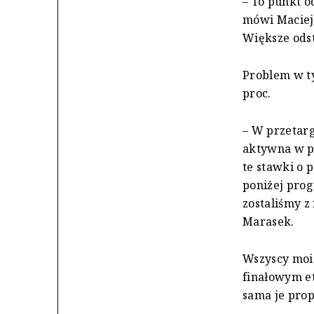
– To punkt o
mówi Maciej 
Większe odst
Problem w ty
proc.
– W przetarg
aktywna w p
te stawki o 
poniżej prog
zostaliśmy z
Marasek.
Wszyscy moi 
finałowym et
sama je pro