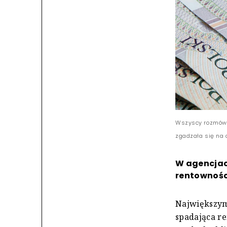
Wszyscy rozmówcy
zgadzała się na 
W agencjac
rentowności
Największym
spadająca re