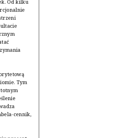
ek. Od kilku
rcjonalnie
strzeni
ultacie
trznym
stać
rzymania
iorytetową
ziomie. Tym
istotnym
ślenie
owadza
abela-cennik,