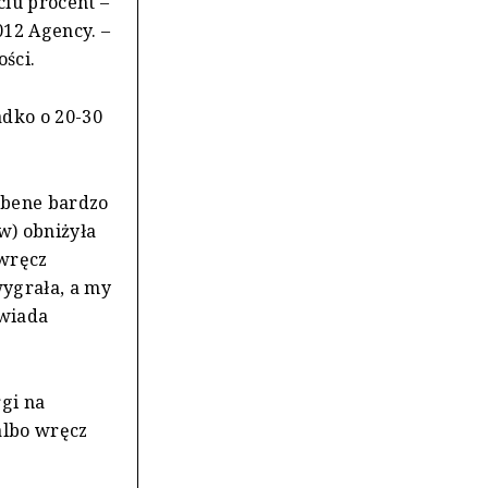
ciu procent –
012 Agency. –
ści.
adko o 20-30
abene bardzo
w) obniżyła
 wręcz
wygrała, a my
owiada
gi na
albo wręcz