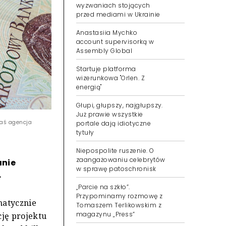
wyzwaniach stojących
przed mediami w Ukrainie
Anastasiia Mychko
account supervisorką w
Assembly Global
Startuje platforma
wizerunkowa "Orlen. Z
energią"
Głupi, głupszy, najgłupszy.
Już prawie wszystkie
kaś agencja
portale dają idiotyczne
tytuły
Niepospolite ruszenie. O
zaangażowaniu celebrytów
anie
w sprawę patoschronisk
.
„Parcie na szkło”.
Przypominamy rozmowę z
matycznie
Tomaszem Terlikowskim z
magazynu „Press”
cję projektu