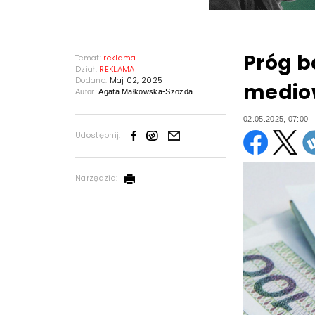
Próg b
Temat:
reklama
Dział:
REKLAMA
Dodano:
Maj 02, 2025
mediow
Autor:
Agata Małkowska-Szozda
02.05.2025, 07:00
Udostępnij:
Narzędzia: