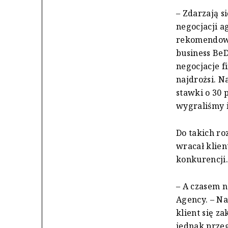
– Zdarzają si
negocjacji a
rekomendowan
business BeDi
negocjacje fi
najdrożsi. N
stawki o 30 
wygraliśmy i
Do takich ro
wracał klien
konkurencji.
– A czasem n
Agency. – Na
klient się z
jednak przeg