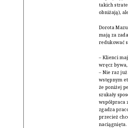
takich strat
obniżają), al
Dorota Mazu
mają za zada
redukować s
– Klienci ma
wręcz bywa, 
– Nie raz ju
wstępnym eta
że poniżej p
szukały spos
współpraca z
zgadza praco
przecież chc
naciągnięta.