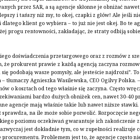
ych przez SAR, a są agencje skłonne je obniżać nawet 
 lepszy i tańszy niż my, to okej, czapki z głów! Ale jeśli nie
i dlatego klient go wybiera – to już nie jest okej. Bo te a
żej progu rentowności, zakładając, że straty odbiją sobi
niego doświadczenia przetargowego oraz z rozmów z sz
m, że prokurent prawie z każdą agencją zaczyna rozmow
się podobają wasze pomysły, ale jesteście najdrożsi”. To
 – tłumaczy Agnieszka Wasilewska, CEO Ogilvy Polska. 
ów o kosztach od tego właśnie się zaczyna. Często wręc
zekiwaniami bardzo dużych obniżek cen, nawet 30-40 p
inne agencje mają właśnie takie lub nawet niższe stawki
t sprawdza, na ile może sobie pozwolić. Rozpoczęcie nego
kiego poziomu oczekiwań gwarantuje ich zakończenie z
zazwyczaj jest dokładnie tym, co w zupełności realizuje c
 procurementu. Problemem jest to, że agencje często ni