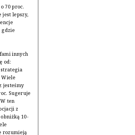
o 70 proc.
 jest lepszy,
gencje
e gdzie
efami innych
ę od:
 strategia
– Wiele
z jesteśmy
roc. Sugeruje
. W ten
cjacji z
 obniżką 10-
ele
e rozumieją