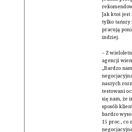
rekomendowan
Jak ktoś jest
tylko tańszy 
pracują poni
indziej.
– Z wielolet
agencji wie
„Bardzo nam 
negocjacyjna
naszych rozm
testowani oc
się nam, że 
sposób klien
bardzo wyso
15 proc., co 
negocjacyjne