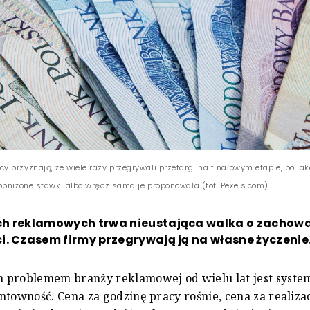
 przyznają, że wiele razy przegrywali przetargi na finałowym etapie, bo ja
obniżone stawki albo wręcz sama je proponowała (fot. Pexels.com)
h reklamowych trwa nieustająca walka o zachow
. Czasem firmy przegrywają ją na własne życzenie
 problemem branży reklamowej od wielu lat jest syste
ntowność. Cena za godzinę pracy rośnie, cena za realiza