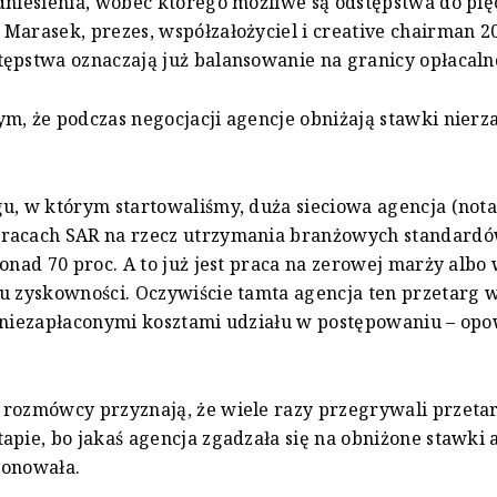
dniesienia, wobec którego możliwe są odstępstwa do pię
Marasek, prezes, współzałożyciel i creative chairman 2
ępstwa oznaczają już balansowanie na granicy opłacalno
m, że podczas negocjacji agencje obniżają stawki nierz
u, w którym startowaliśmy, duża sieciowa agencja (not
racach SAR na rzecz utrzymania branżowych standardó
ponad 70 proc. A to już jest praca na zerowej marży albo
u zyskowności. Oczywiście tamta agencja ten przetarg 
 niezapłaconymi kosztami udziału w postępowaniu – op
rozmówcy przyznają, że wiele razy przegrywali przetar
apie, bo jakaś agencja zgadzała się na obniżone stawki 
ponowała.