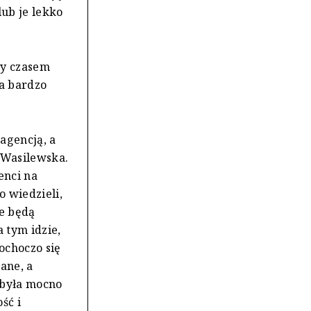
lub je lekko
wy czasem
za bardzo
agencją, a
 Wasilewska.
enci na
 wiedzieli,
je będą
 tym idzie,
ochoczo się
ane, a
a była mocno
ść i