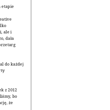
a etapie
eative
ylko
, ale i
zo, dała
 przetarg
al do każdej
rty
ek z 2012
liśmy, bo
cję, że