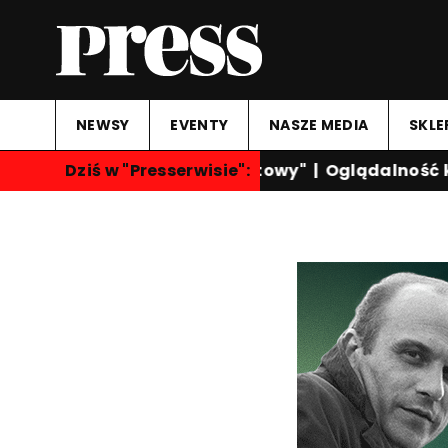
NEWSY
EVENTY
NASZE MEDIA
SKLE
Dziś w "Presserwisie":
"Przegląd Sportowy"
|
Oglądalność ka