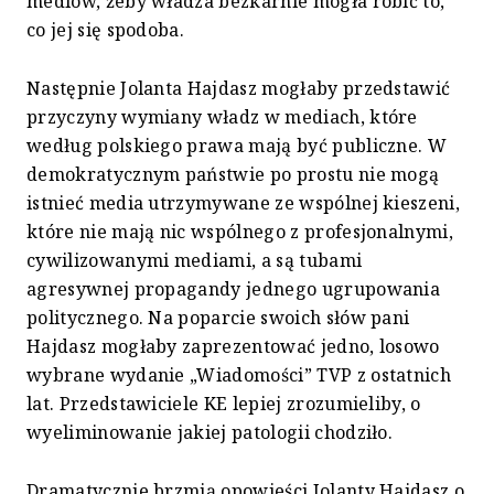
mediów, żeby władza bezkarnie mogła robić to,
co jej się spodoba.
Następnie Jolanta Hajdasz mogłaby przedstawić
przyczyny wymiany władz w mediach, które
według polskiego prawa mają być publiczne. W
demokratycznym państwie po prostu nie mogą
istnieć media utrzymywane ze wspólnej kieszeni,
które nie mają nic wspólnego z profesjonalnymi,
cywilizowanymi mediami, a są tubami
agresywnej propagandy jednego ugrupowania
politycznego. Na poparcie swoich słów pani
Hajdasz mogłaby zaprezentować jedno, losowo
wybrane wydanie „Wiadomości” TVP z ostatnich
lat. Przedstawiciele KE lepiej zrozumieliby, o
wyeliminowanie jakiej patologii chodziło.
Dramatycznie brzmią opowieści Jolanty Hajdasz o