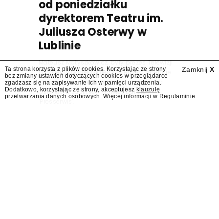
od poniedziałku
dyrektorem Teatru im.
Juliusza Osterwy w
Lublinie
Mateusz Matyszkowicz, były prezes Telewizji
Ta strona korzysta z plików cookies. Korzystając ze strony
Zamknij
X
Polskiej, w poniedziałek 10 sierpnia obejmie
bez zmiany ustawień dotyczących cookies w przeglądarce
stanowisko dyrektora Teatru im. Juliusza
zgadzasz się na zapisywanie ich w pamięci urządzenia.
Dodatkowo, korzystając ze strony, akceptujesz
klauzulę
Osterwy w Lublinie – dowiedział się
przetwarzania danych osobowych
. Więcej informacji w
Regulaminie
.
"Presserwis".