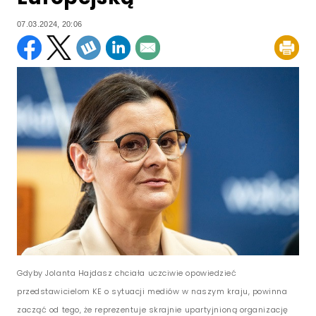
07.03.2024, 20:06
Gdyby Jolanta Hajdasz chciała uczciwie opowiedzieć
przedstawicielom KE o sytuacji mediów w naszym kraju, powinna
zacząć od tego, że reprezentuje skrajnie upartyjnioną organizację