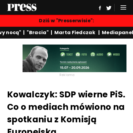
Dziś w "Presserwisie":
 nocą"
|
"Bracia"
|
Marta Fiedczak
|
Mediapanel
|
Reklama
Kowalczyk: SDP wierne PiS.
Co o mediach mówiono na
spotkaniu z Komisją
Europejską