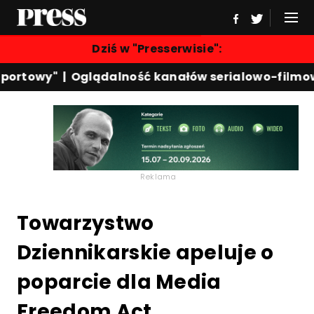
Dziś w "Presserwisie":
ortowy"
|
Oglądalność kanałów serialowo-filmowy
Reklama
Towarzystwo
Dziennikarskie apeluje o
poparcie dla Media
Freedom Act