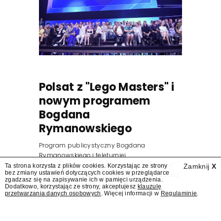
Polsat z "Lego Masters" i
nowym programem
Bogdana
Rymanowskiego
Program publicystyczny Bogdana
Rymanowskiego i teleturniej
muzyczny "Hitster. Muzyczna gra przebojów"
Ta strona korzysta z plików cookies. Korzystając ze strony
Zamknij
X
bez zmiany ustawień dotyczących cookies w przeglądarce
znajdą się wśród jesiennych nowości Polsatu.
zgadzasz się na zapisywanie ich w pamięci urządzenia.
Polsat przejmuje od TVN program "Lego
Dodatkowo, korzystając ze strony, akceptujesz
klauzulę
przetwarzania danych osobowych
. Więcej informacji w
Regulaminie
.
Masters".