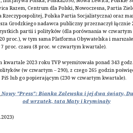
 Inicjatywa Polska, Polska2050, Nowa Lewica, Polskie 
ca Razem, Centrum dla Polski, Nowoczesna, Partia Ziel
a Rzeczypospolitej, Polska Partia Socjalistyczna) oraz ma
za Grodzkiego nadawca publiczny przeznaczył łącznie 
zystkich partii i polityków (dla porównania w czwartym
 20 proc.), w tym sama Platforma Obywatelska i marszał
e 7 proc. czasu (8 proc. w czwartym kwartale).
 kwartale 2023 roku TVP wyemitowała ponad 343 god
olityków (w czwartym – 290), z czego 265 godzin poświ
 PiS lub go popierającym (230 w czwartym kwartale).
:
Nowy "Press": Bianka Zalewska i jej dwa światy, D
od wrzutek, tata Maty i kryminały
.2023)