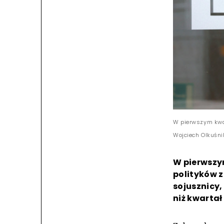
W pierwszym kwar
Wojciech Olkuśn
W pierwszy
polityków z
sojusznicy,
niż kwartał