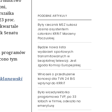
Stronnictwo
oni,
rszałka
PODOBNE ARTYKUŁY
23 proc.
Były rzecznik MSZ Łukasz
 kwartale
Jasina asystentem
ek Senatu
członkini KRRiT Marzeny
Paczuskiej
Będzie nowa lista
wydarzeń sportowych
z. programów
transmitowanych w
ęcono tym
bezpłatnej telewizji. Jest
zgoda Komisji Europejskiej
Wniosek o przedłużenie
uklanowski
koncesji dla TVN 24 BiS
wpłynął do KRRiT
Była wicedyrektorka
programowa TVP, po 33
latach w firmie, odeszła na
emeryturę