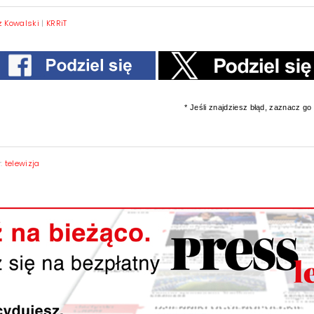
 Kowalski
|
KRRiT
* Jeśli znajdziesz błąd, zaznacz go i
y:
telewizja