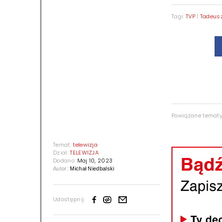
Tagi:
TVP
|
Tadeusz
Powiązane temat
Temat:
telewizja
Dział:
TELEWIZJA
Dodano:
Maj 10, 2023
Autor:
Michał Niedbalski
Udostępnij: