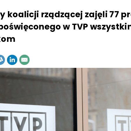
y koalicji rządzącej zajęli 77 p
poświęconego w TVP wszystk
ykom