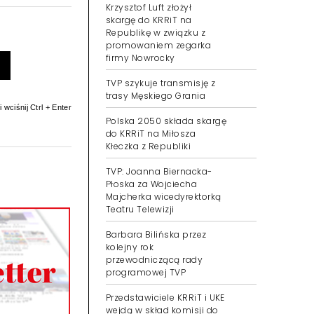
Krzysztof Luft złożył
skargę do KRRiT na
Republikę w związku z
promowaniem zegarka
firmy Nowrocky
TVP szykuje transmisję z
trasy Męskiego Grania
 wciśnij Ctrl + Enter
Polska 2050 składa skargę
do KRRiT na Miłosza
Kłeczka z Republiki
TVP: Joanna Biernacka-
Płoska za Wojciecha
Majcherka wicedyrektorką
Teatru Telewizji
Barbara Bilińska przez
kolejny rok
przewodniczącą rady
programowej TVP
Przedstawiciele KRRiT i UKE
wejdą w skład komisji do