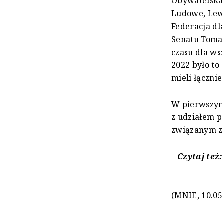
Obywatelska,
Ludowe, Lewi
Federacja dl
Senatu Tomas
czasu dla ws
2022 było to
mieli łączni
W pierwszym
z udziałem p
związanym z
Czytaj też
(MNIE, 10.05