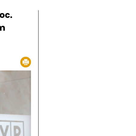
roc.
im