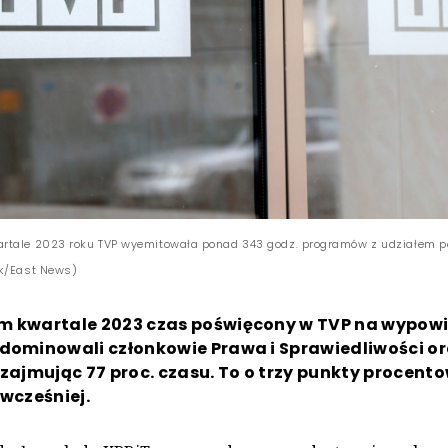
tale 2023 roku TVP wyemitowała ponad 343 godz. programów z udziałem pol
ik/East News)
m kwartale 2023 czas poświęcony w TVP na wypowi
dominowali członkowie Prawa i Sprawiedliwości or
 zajmując 77 proc. czasu. To o trzy punkty procent
 wcześniej.