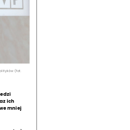
ityków (fot.
edzi
az ich
owe mniej