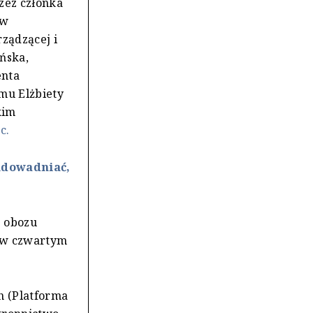
zez członka
 w
rządzącej i
ańska,
enta
mu Elżbiety
kim
c.
udowadniać,
z obozu
 (w czwartym
h (Platforma