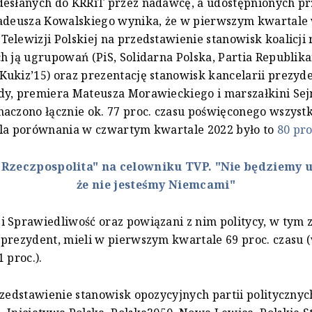
desłanych do KRRiT przez nadawcę, a udostępnionych pr
Tadeusza Kowalskiego wynika, że w pierwszym kwartale
elewizji Polskiej na przedstawienie stanowisk koalicji 
h ją ugrupowań (PiS, Solidarna Polska, Partia Republik
ukiz’15) oraz prezentację stanowisk kancelarii prezyd
dy, premiera Mateusza Morawieckiego i marszałkini Sej
aczono łącznie ok. 77 proc. czasu poświęconego wszyst
Dla porównania w czwartym kwartale 2022 było to
80 pro
"Rzeczpospolita" na celowniku TVP. "Nie będziemy 
że nie jesteśmy Niemcami"
 Sprawiedliwość oraz powiązani z nim politycy, w tym 
 prezydent, mieli w pierwszym kwartale 69 proc. czasu
 proc.).
rzedstawienie stanowisk opozycyjnych partii politycznyc