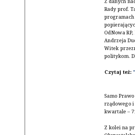
Z danych na
Rady prof. 
programach T
popierającyc
OdNowa RP, K
Andrzeja Du
Witek przezn
politykom. 
Czytaj też:
Samo Prawo i
rządowego i
kwartale – 71
Z kolei na p