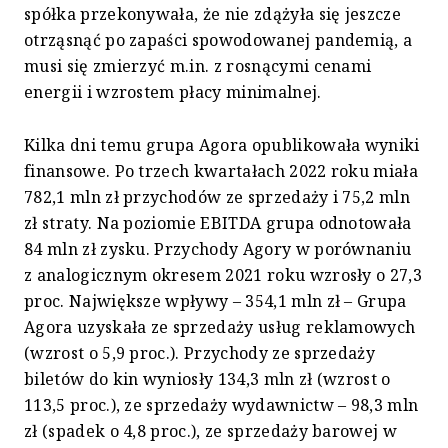
spółka przekonywała, że nie zdążyła się jeszcze
otrząsnąć po zapaści spowodowanej pandemią, a
musi się zmierzyć m.in. z rosnącymi cenami
energii i wzrostem płacy minimalnej.
Kilka dni temu grupa Agora opublikowała wyniki
finansowe. Po trzech kwartałach 2022 roku miała
782,1 mln zł przychodów ze sprzedaży i 75,2 mln
zł straty. Na poziomie EBITDA grupa odnotowała
84 mln zł zysku. Przychody Agory w porównaniu
z analogicznym okresem 2021 roku wzrosły o 27,3
proc. Największe wpływy – 354,1 mln zł – Grupa
Agora uzyskała ze sprzedaży usług reklamowych
(wzrost o 5,9 proc.). Przychody ze sprzedaży
biletów do kin wyniosły 134,3 mln zł (wzrost o
113,5 proc.), ze sprzedaży wydawnictw – 98,3 mln
zł (spadek o 4,8 proc.), ze sprzedaży barowej w