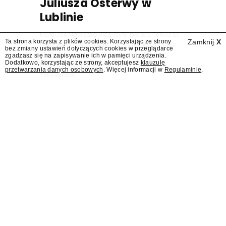
Juliusza Osterwy w
Lublinie
Mateusz Matyszkowicz, były prezes Telewizji
Ta strona korzysta z plików cookies. Korzystając ze strony
Zamknij
X
Polskiej, w poniedziałek 10 sierpnia obejmie
bez zmiany ustawień dotyczących cookies w przeglądarce
stanowisko dyrektora Teatru im. Juliusza
zgadzasz się na zapisywanie ich w pamięci urządzenia.
Dodatkowo, korzystając ze strony, akceptujesz
klauzulę
Osterwy w Lublinie – dowiedział się
przetwarzania danych osobowych
. Więcej informacji w
Regulaminie
.
"Presserwis".