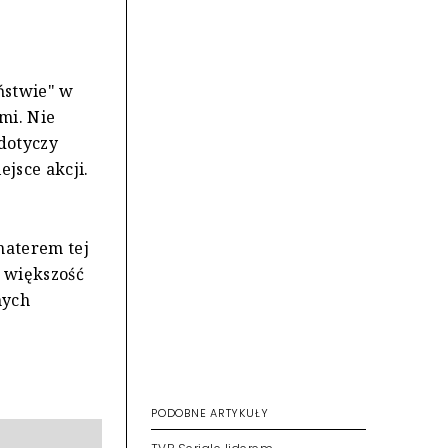
ństwie" w
mi. Nie
 dotyczy
jsce akcji.
haterem tej
i większość
nych
PODOBNE ARTYKUŁY