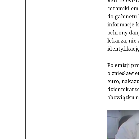
Reti Televis
ceramiki emi
do gabinetu 
informacje k
ochrony dany
lekarza, nie
identyfikację
Po emisji pr
o zniesławie
euro, nakazu
dziennikarze
obowiązku ni