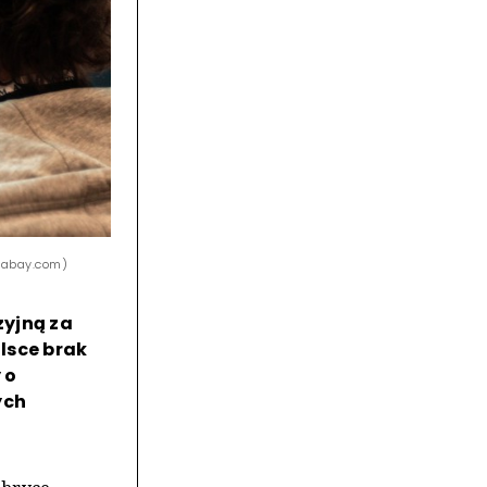
ixabay.com)
zyjną za
lsce brak
 o
ych