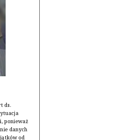
t ds.
ytuacja
i, ponieważ
onie danych
yjątków od