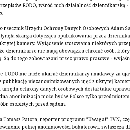
rzepisów RODO, wśród nich działalność dziennikarską -
s.
to rzecznik Urzędu Ochrony Danych Osobowych Adam San
łynęła skarga dotycząca opublikowania przez dziennik
 ukrytej kamery. Wyłączenie stosowania niektórych prz
 że dziennikarze nie mają obowiązku chronić osób, któr
. Są do tego zobowiązani przez prawo prasowe - wyjaśn
że UODO nie może ukarać dziennikarzy i nadawcy za uj
 publikację niezanonimizowanych ujęć z ukrytej kamer
 urzędu ochrony danych osobowych dostał takie uprawn
adna anonimizacja może być w Polsce tylko przedmiotem
dóbr osobistych przed sądem.
a Tomasz Patora, reporter programu "Uwaga!" TVN, częs
ewnienie pełnej anonimowości bohaterowi, zwłaszcza dl