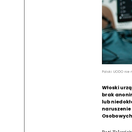
Polski UODO nie 
Włoski urz
brak anoni
lub niedok
naruszenie
Osobowych 