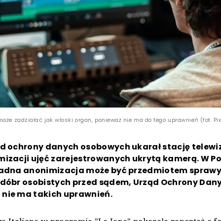
może zadziałać jak włoski organ, ponieważ nie ma do tego uprawnień (fot. P
ąd ochrony danych osobowych ukarał stację telewi
mizacji ujęć zarejestrowanych ukrytą kamerą. W Po
ładna anonimizacja może być przedmiotem sprawy
 dóbr osobistych przed sądem, Urząd Ochrony Dan
nie ma takich uprawnień.