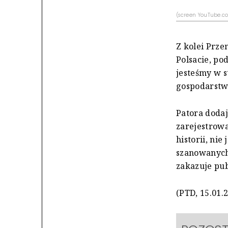
(screen YouTube.
Z kolei Prz
Polsacie, po
jesteśmy w s
gospodarstwa
Patora dodaj
zarejestrow
historii, nie
szanowanych 
zakazuje pub
(PTD, 15.01.