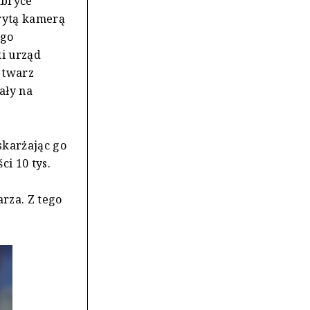
abryce
krytą kamerą
ego
i urząd
 twarz
ały na
oskarżając go
ci 10 tys.
rza. Z tego