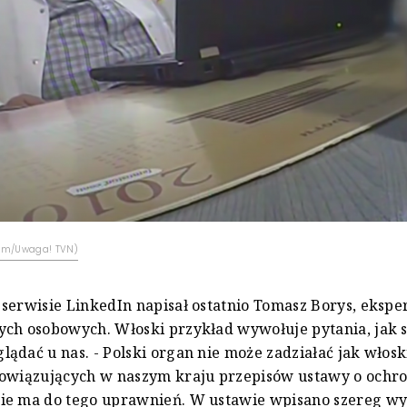
com/Uwaga! TVN)
serwisie LinkedIn napisał ostatnio Tomasz Borys, eksper
ch osobowych. Włoski przykład wywołuje pytania, jak s
ądać u nas. - Polski organ nie może zadziałać jak włosk
bowiązujących w naszym kraju przepisów ustawy o ochr
ie ma do tego uprawnień. W ustawie wpisano szereg w