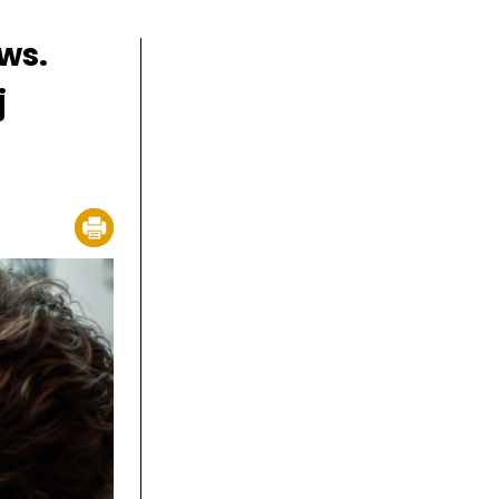
ws.
j