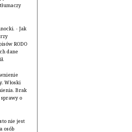
 tłumaczy
ocki. - Jak
arzy
episów RODO
ych dane
ił.
awnienie
y. Włoski
ienia. Brak
 sprawy o
to nie jest
a osób