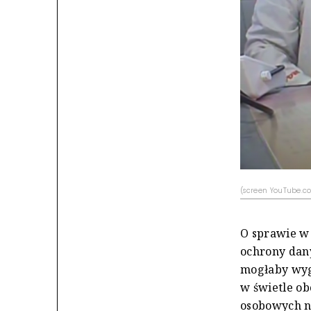
(screen YouTube.
O sprawie w 
ochrony dany
mogłaby wygl
w świetle o
osobowych n