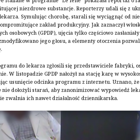
ive Italiane w programie "Le Iene" pokazała reportaż o f
tującej niezdrowe substancje. Reporterzy udali się z u
lekarza. Symulując chorobę, starali się wyciągnąć od ni
ompromitujące zakład produkcyjny. Jak zaznaczył włosk
ch osobowych (GPDP), ujęcia tylko częściowo zasłaniały
 zmodyfikowano jego głosu, a elementy otoczenia pozwal
.
ogramu do lekarza zgłosili się przedstawiciele fabryki, 
nie. W listopadzie GPDP nałożył na stację karę w wysokoś
jąc usunięcie odcinka programu z internetu. Uznano, że
 nie dołożyli starań, aby zanonimizować wypowiedź leka
e zwalnia ich nawet działalność dziennikarska.