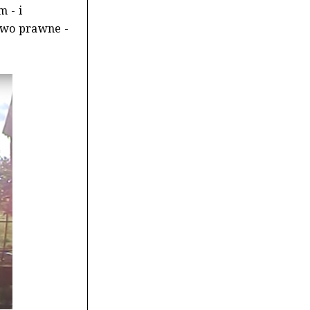
 - i
two prawne -