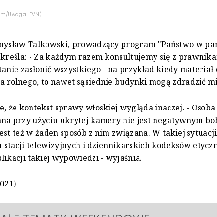
com/Uwaga! TVN)
emysław Talkowski, prowadzący program "Państwo w pa
dkreśla: - Za każdym razem konsultujemy się z prawnika
tanie zasłonić wszystkiego - na przykład kiedy materiał
 rolnego, to nawet sąsiednie budynki mogą zdradzić mie
e, że kontekst sprawy włoskiej wygląda inaczej. - Osoba
ana przy użyciu ukrytej kamery nie jest negatywnym bo
 jest też w żaden sposób z nim związana. W takiej sytuacj
stacji telewizyjnych i dziennikarskich kodeksów etycz
likacji takiej wypowiedzi - wyjaśnia.
2021)