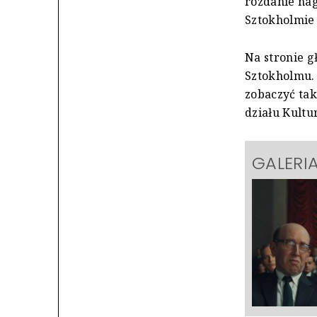
rozdanie na
Sztokholmie 
Na stronie 
Sztokholmu.
zobaczyć tak
działu Kultu
GALERI