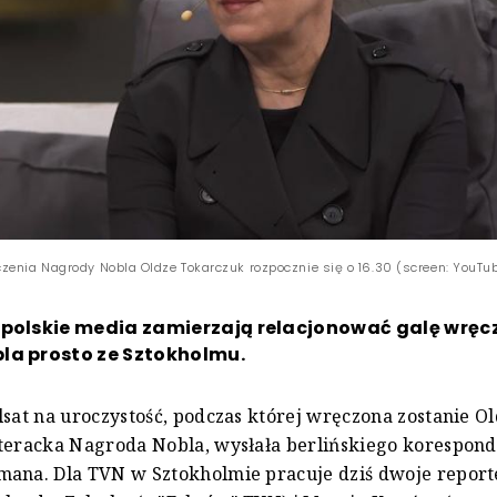
zenia Nagrody Nobla Oldze Tokarczuk rozpocznie się o 16.30 (screen: YouT
 polskie media zamierzają relacjonować galę wręc
la prosto ze Sztokholmu.
lsat na uroczystość, podczas której wręczona zostanie O
teracka Nagroda Nobla, wysłała berlińskiego korespon
mana. Dla TVN w Sztokholmie pracuje dziś dwoje report