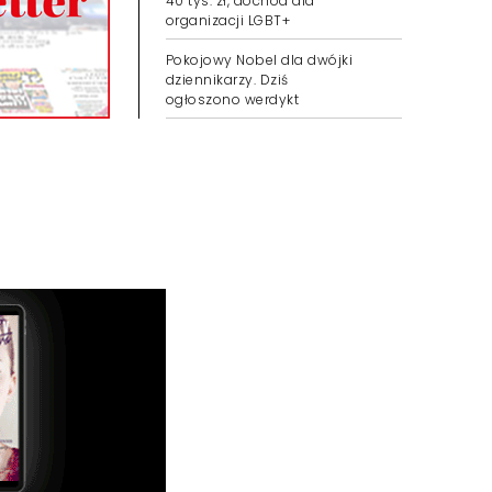
40 tys. zł, dochód dla
organizacji LGBT+
Pokojowy Nobel dla dwójki
dziennikarzy. Dziś
ogłoszono werdykt