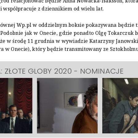
gród relacjonować będzie Anna Nowacka-Isaksson, któr
i współpracuje z dziennikiem od wielu lat.
głównej Wp.pl w oddzielnym boksie pokazywana będzie t
 Podobnie jak w Onecie, gdzie ponadto Olgę Tokarczuk 
że w środę 11 grudnia w wywiadzie Katarzyny Janowski
ra w Onecie), który będzie transmitowany ze Sztokholmu
A: ZŁOTE GLOBY 2020 - NOMINACJE