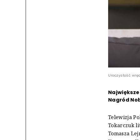
Uroczystość wręc
Największe
Nagród Nob
Telewizja Po
Tokarczuk li
Tomasza Lej