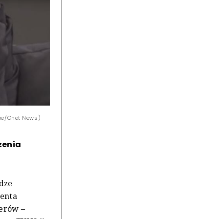
ube/Onet News)
zenia
ldze
denta
erów –