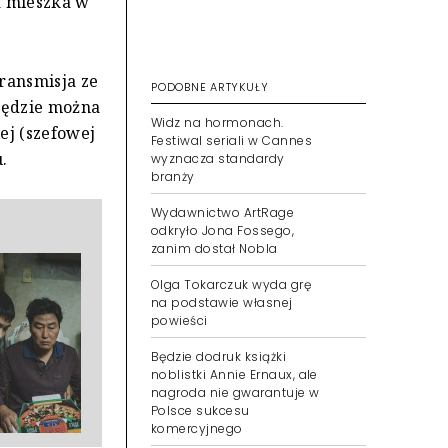
a mieszka w
ransmisja ze
PODOBNE ARTYKUŁY
będzie można
Widz na hormonach.
ej (szefowej
Festiwal seriali w Cannes
.
wyznacza standardy
branży
Wydawnictwo ArtRage
odkryło Jona Fossego,
zanim dostał Nobla
Olga Tokarczuk wyda grę
na podstawie własnej
powieści
Będzie dodruk książki
noblistki Annie Ernaux, ale
nagroda nie gwarantuje w
Polsce sukcesu
komercyjnego