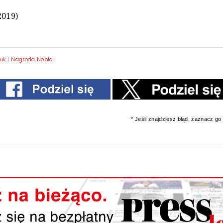
2019)
zuk
|
Nagroda Nobla
* Jeśli znajdziesz błąd, zaznacz go i