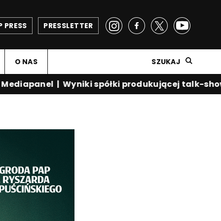
P PRESS
PRESSLETTER
O NAS
SZUKAJ
diapanel
|
Wyniki spółki produkującej talk-show K