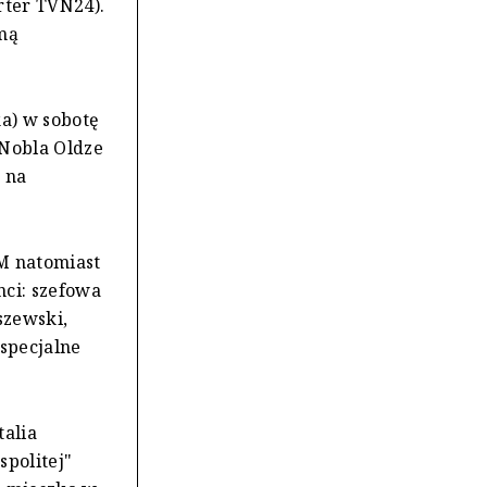
rter TVN24).
mą
a) w sobotę
 Nobla Oldze
 na
FM natomiast
nci: szefowa
szewski,
specjalne
talia
spolitej"