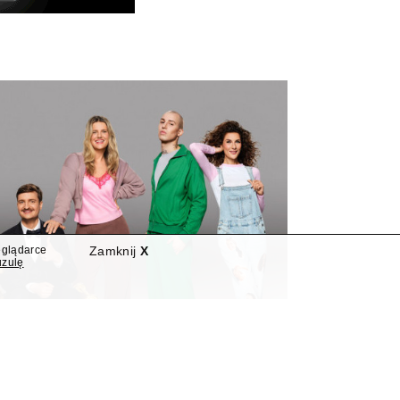
eglądarce
Zamknij
X
uzulę