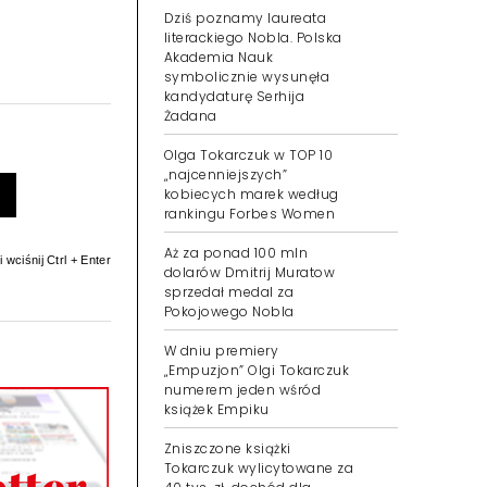
Dziś poznamy laureata
literackiego Nobla. Polska
Akademia Nauk
symbolicznie wysunęła
kandydaturę Serhija
Żadana
Olga Tokarczuk w TOP 10
„najcenniejszych”
kobiecych marek według
rankingu Forbes Women
Aż za ponad 100 mln
 wciśnij Ctrl + Enter
dolarów Dmitrij Muratow
sprzedał medal za
Pokojowego Nobla
W dniu premiery
„Empuzjon” Olgi Tokarczuk
numerem jeden wśród
książek Empiku
Zniszczone książki
Tokarczuk wylicytowane za