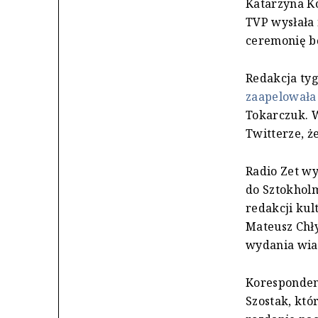
Katarzyna K
TVP wysłała
ceremonię bę
Redakcja tyg
zaapelowała 
Tokarczuk. W
Twitterze, ż
Radio Zet wy
do Sztokholm
redakcji kul
Mateusz Chły
wydania wia
Korespondent
Szostak, któ