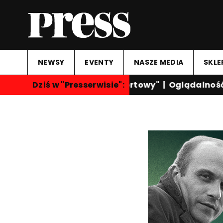
NEWSY
EVENTY
NASZE MEDIA
SKLE
Dziś w "Presserwisie":
"Przegląd Sportowy"
|
Oglądalność k