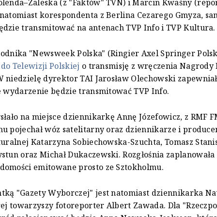
olenda–Zaleska (z "Faktów" TVN) i Marcin Kwaśny (repo
 natomiast korespondenta z Berlina Cezarego Gmyza, sa
dzie transmitować na antenach TVP Info i TVP Kultura.
odnika "Newsweek Polska" (Ringier Axel Springer Polsk
do Telewizji Polskiej
o transmisję z wręczenia Nagrody
 niedzielę dyrektor TAI Jarosław Olechowski zapewniał
e wydarzenie będzie transmitować TVP Info.
słało na miejsce dziennikarkę Annę Józefowicz, z RMF 
u pojechał wóz satelitarny oraz dziennikarze i produce
turalnej Katarzyna Sobiechowska-Szuchta, Tomasz Stani
stun oraz Michał Dukaczewski. Rozgłośnia zaplanowała 
domości emitowane prosto ze Sztokholmu.
ką "Gazety Wyborczej" jest natomiast dziennikarka Na
rej towarzyszy fotoreporter Albert Zawada. Dla "Rzeczpo