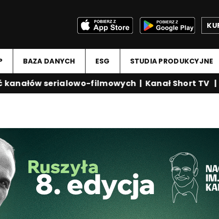
KU
P
BAZA DANYCH
ESG
STUDIA PRODUKCYJNE
anałów serialowo-filmowych
|
Kanał Short TV
|
Me