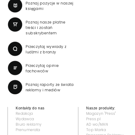
Poznaj pozycje w naszej
księgarni
Poznaj nasze płatne
treści i zostań
subskrybentem
Przeczytaj wywiady z
ludźmi z branży
Przeczytaj opinie
fachowców
Poznaj raporty ze świata
reklamy i mediów
Kontakty do nas
Nasze produkty:
Redakcja
Magazyn "Press"
Wydawca
Press.pl
Biuro reklamy
AD wo/MAN
Prenumerata
Top Marka