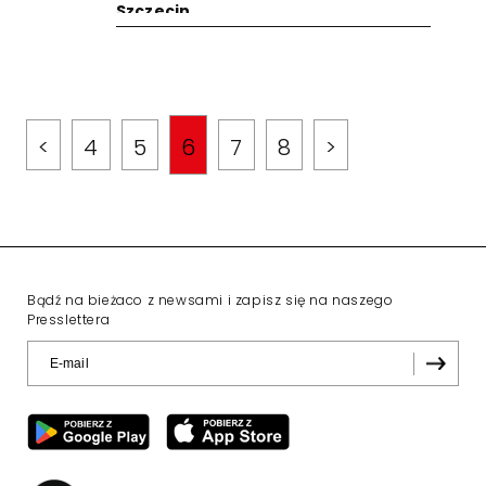
Szczecin
<
4
5
6
7
8
>
Bądź na bieżaco z newsami i zapisz się na naszego
Presslettera