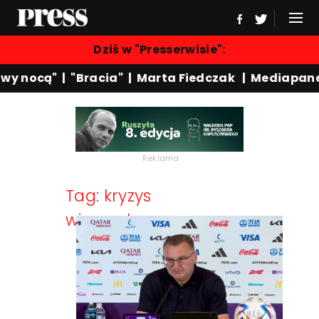
Dziś w "Presserwisie":
wy nocą"
|
"Bracia"
|
Marta Fiedczak
|
Mediapane
Reklama
Tag: kryzys
wizerunkowy