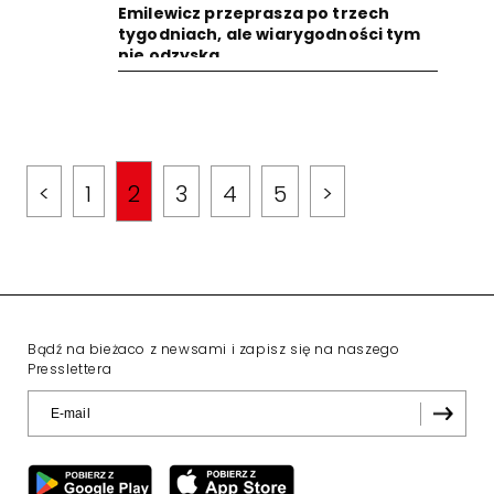
Emilewicz przeprasza po trzech
tygodniach, ale wiarygodności tym
nie odzyska
<
1
2
3
4
5
>
Bądź na bieżaco z newsami i zapisz się na naszego
Presslettera