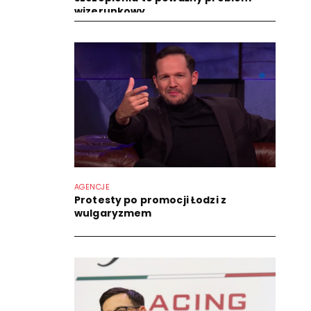
wizerunkowy
AGENCJE
Protesty po promocji Łodzi z
wulgaryzmem