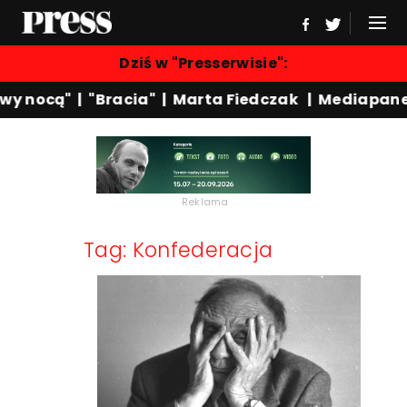
Dziś w "Presserwisie":
y nocą"
|
"Bracia"
|
Marta Fiedczak
|
Mediapanel
Reklama
Tag: Konfederacja